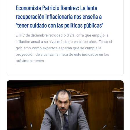
Economista Patricio Ramírez: La lenta
recuperación inflacionaria nos enseña a
“tener cuidado con las políticas públicas”
El IPC de diciembre retrocedió 0,2%, cifra que empujó la
inflación anual a su nivel más bajo en cinco años. Tanto el
gobierno como expertos esperan que se cumpla la
proyección de alcanzar la meta de este indicador en los
próximos meses.