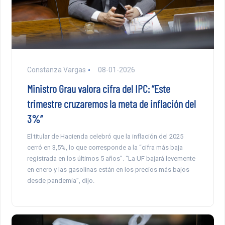
Constanza Vargas
08-01-2026
Ministro Grau valora cifra del IPC: “Este
trimestre cruzaremos la meta de inflación del
3%”
El titular de Hacienda celebró que la inflación del 2025
cerró en 3,5%, lo que corresponde a la “cifra más baja
registrada en los últimos 5 años”. “La UF bajará levemente
en enero y las gasolinas están en los precios más bajos
desde pandemia”, dijo.