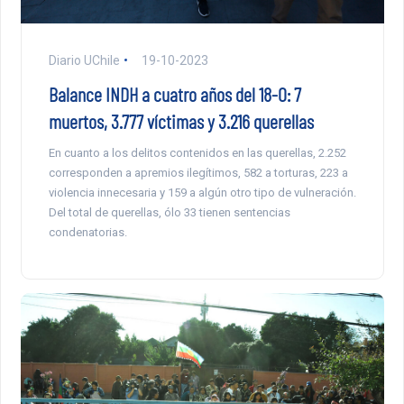
Diario UChile
19-10-2023
Balance INDH a cuatro años del 18-O: 7
muertos, 3.777 víctimas y 3.216 querellas
En cuanto a los delitos contenidos en las querellas, 2.252
corresponden a apremios ilegítimos, 582 a torturas, 223 a
violencia innecesaria y 159 a algún otro tipo de vulneración.
Del total de querellas, ólo 33 tienen sentencias
condenatorias.