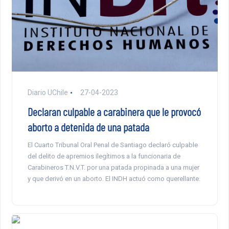
Diario UChile
27-04-2023
Declaran culpable a carabinera que le provocó
aborto a detenida de una patada
El Cuarto Tribunal Oral Penal de Santiago declaró culpable
del delito de apremios ilegítimos a la funcionaria de
Carabineros T.N.V.T. por una patada propinada a una mujer
y que derivó en un aborto. El INDH actuó como querellante.