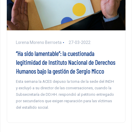
Lorena Moreno Berroeta
27-03-2022
“Ha sido lamentable”: la cuestionada
legitimidad de Instituto Nacional de Derechos
Humanos bajo la gestión de Sergio Micco
Esta semana la ACES depuso la toma de la sede del INDH
y excluyó a su director de las conversaciones, cuando la
Subsecretaría de DD.HH. respondió al petitorio entregado
por secundarios que exigen reparación para las víctimas
del estallido social.