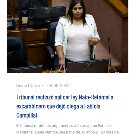
Diario UChile
08-08-2023
Tribunal rechazó aplicar ley Nain-Retamal a
excarabinero que dejó ciega a Fabiola
Campillai
El tribunal refutó los argumentos del excapitán Patricio
Maturana, quien cumple una pena de 12 años y 183 días de