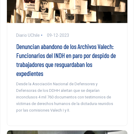
Diario UChile
09-12-2023
Denuncian abandono de los Archivos Valech:
Funcionarios del INDH en paro por despido de
trabajadores que resguardaban los
expedientes
Desde la Asociación Nacional de Defensores y
Defensoras de los DDHH alertan que se dejarían
inconclusos 4 mil 760 documentos con testimonios de
víctimas de derechos humanos de la dictadura reunidos
por las comisiones Valech I y II.