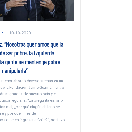
10-10-2020
z: “Nosotros queríamos que la
de ser pobre, la izquierda
 la gente se mantenga pobre
 manipularla”
l Interior abordó diversos temas en un
 de la Fundación Jaime Guzmán, entre
ión migratoria de nuestro país y el
usca regularla. “La pregunta es: si lo
an mal, ¿por qué ningún chileno se
hile y por qué miles de
os quieren ingresar a Chile?”, sostuvo