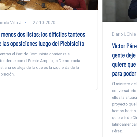
milo Villa J.
27-10-2020
 menos dos listas: los difíciles tanteos
Diario UChile
 las oposiciones luego del Plebisicito
Víctor Pére
gente deje 
entras el Partido Comunista comienza a
tenderse con el Frente Amplio, la Democracia
quiere que
istiana se aleja de lo que es la izquierda de la
para poder
osición.
El ministro de
conversatorio
ellos la situac
proyecto que b
hemos hecho t
quiere ir de C
latinoamerican
Pérez.