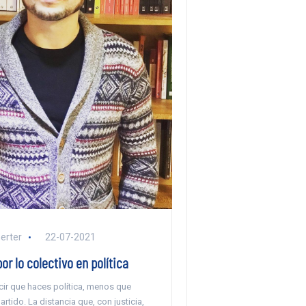
erter
22-07-2021
por lo colectivo en política
cir que haces política, menos que
artido. La distancia que, con justicia,