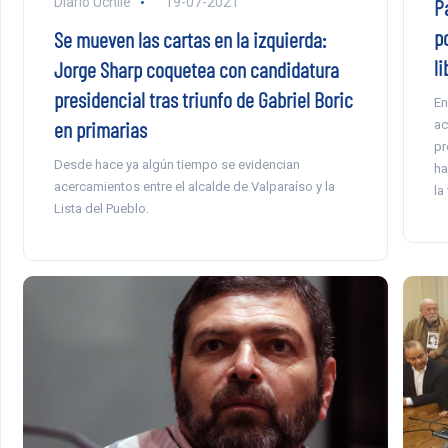
Diario Uchile
19-07-2021
Pa
p
Se mueven las cartas en la izquierda:
l
Jorge Sharp coquetea con candidatura
presidencial tras triunfo de Gabriel Boric
En
en primarias
ac
pr
Desde hace ya algún tiempo se evidencian
ha
acercamientos entre el alcalde de Valparaíso y la
la
Lista del Pueblo.