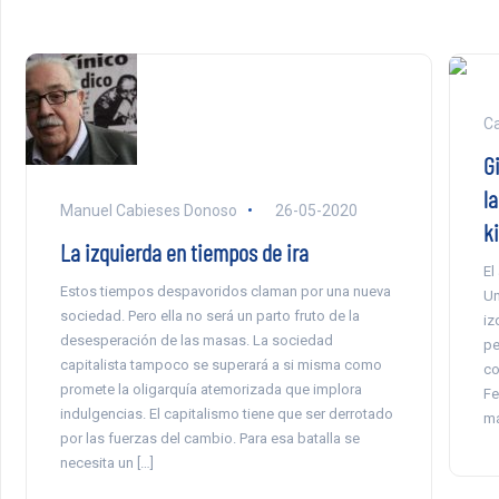
Ca
Gi
la
Manuel Cabieses Donoso
26-05-2020
k
La izquierda en tiempos de ira
El
Estos tiempos despavoridos claman por una nueva
Un
sociedad. Pero ella no será un parto fruto de la
iz
desesperación de las masas. La sociedad
pe
capitalista tampoco se superará a si misma como
co
promete la oligarquía atemorizada que implora
Fe
indulgencias. El capitalismo tiene que ser derrotado
má
por las fuerzas del cambio. Para esa batalla se
necesita un […]