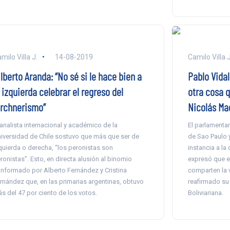
milo Villa J.
14-08-2019
Camilo Villa J
lberto Aranda: “No sé si le hace bien a
Pablo Vidal
 izquierda celebrar el regreso del
otra cosa 
irchnerismo”
Nicolás Ma
 analista internacional y académico de la
El parlamentar
iversidad de Chile sostuvo que más que ser de
de Sao Paulo y 
quierda o derecha, “los peronistas son
instancia a la
ronistas”. Esto, en directa alusión al binomio
expresó que e
nformado por Alberto Fernández y Cristina
comparten la v
rnández que, en las primarias argentinas, obtuvo
reafirmado su
s del 47 por ciento de los votos.
Boliviariana.