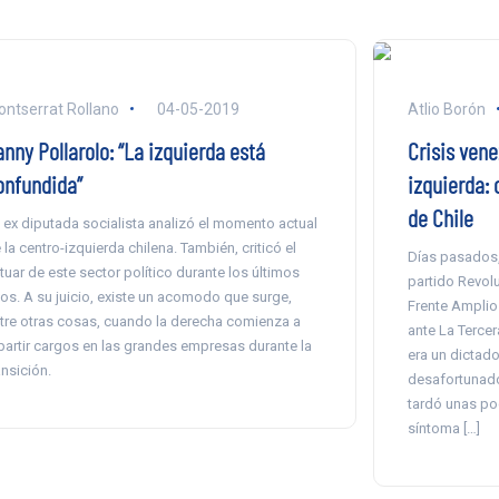
ntserrat Rollano
04-05-2019
Atlio Borón
nny Pollarolo: “La izquierda está
Crisis vene
onfundida”
izquierda: 
de Chile
 ex diputada socialista analizó el momento actual
 la centro-izquierda chilena. También, criticó el
Días pasados,
tuar de este sector político durante los últimos
partido Revol
os. A su juicio, existe un acomodo que surge,
Frente Amplio 
tre otras cosas, cuando la derecha comienza a
ante La Terce
partir cargos en las grandes empresas durante la
era un dictado
ansición.
desafortunado
tardó unas po
síntoma […]