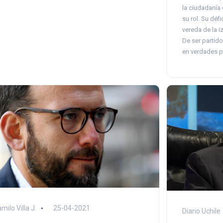
la ciudadanía 
su rol. Su défi
vereda de la i
De ser partido
en verdades pe
milo Villa J.
25-04-2021
Diario Uchile