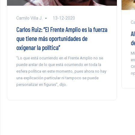
Camilo Villa J.
13-12-2020
Ca
Carlos Ruiz: “El Frente Amplio es la fuerza
Al
que tiene más oportunidades de
de
oxigenar la política”
Mi
“Lo que está ocurriendo en el Frente Amplio no se
en
puede aislar de lo que está ocurriendo en toda la
Cr
esfera política en este momento, pues ahora no hay
op
una explicación particular ni tampoco se puede
personalizar en figuras”, dijo.