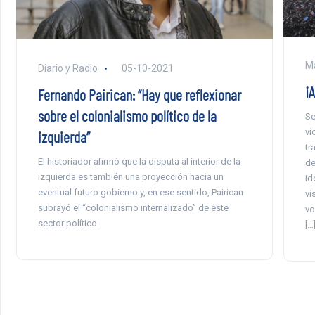
Ma
Diario y Radio
05-10-2021
¡
Fernando Pairican: “Hay que reflexionar
sobre el colonialismo político de la
Se
vi
izquierda”
tr
El historiador afirmó que la disputa al interior de la
de
izquierda es también una proyección hacia un
id
eventual futuro gobierno y, en ese sentido, Pairican
vi
subrayó el “colonialismo internalizado” de este
vo
sector político.
[…