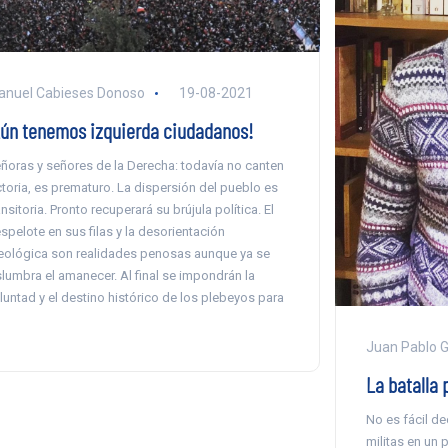
nuel Cabieses Donoso
19-08-2021
Aún tenemos izquierda ciudadanos!
ñoras y señores de la Derecha: todavía no canten
ctoria, es prematuro. La dispersión del pueblo es
ansitoria. Pronto recuperará su brújula política. El
spelote en sus filas y la desorientación
eológica son realidades penosas aunque ya se
slumbra el amanecer. Al final se impondrán la
luntad y el destino histórico de los plebeyos para
]
Juan Pablo G
La batalla 
No es fácil de
militas en un p