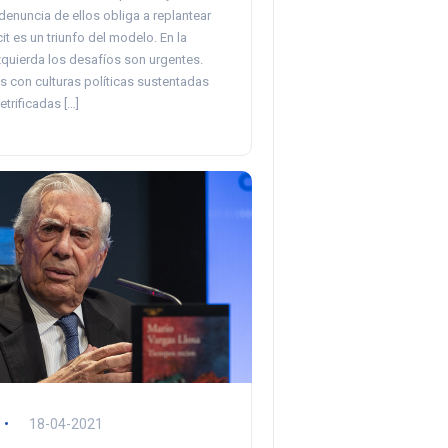
denuncia de ellos obliga a replantear
cit es un triunfo del modelo. En la
zquierda los desafíos son urgentes.
s con culturas políticas sustentadas
trificadas […]
18-04-2021