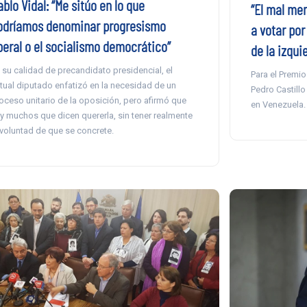
blo Vidal: “Me sitúo en lo que
“El mal men
odríamos denominar progresismo
a votar po
iberal o el socialismo democrático”
de la izqui
 su calidad de precandidato presidencial, el
Para el Premio
tual diputado enfatizó en la necesidad de un
Pedro Castillo
oceso unitario de la oposición, pero afirmó que
en Venezuela.
y muchos que dicen quererla, sin tener realmente
 voluntad de que se concrete.