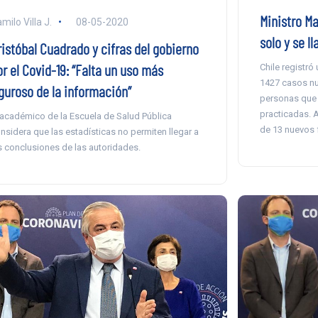
Ministro Ma
milo Villa J.
08-05-2020
solo y se l
ristóbal Cuadrado y cifras del gobierno
r el Covid-19: “Falta un uso más
Chile registr
1427 casos nu
iguroso de la información”
personas que 
practicadas. 
 académico de la Escuela de Salud Pública
de 13 nuevos 
nsidera que las estadísticas no permiten llegar a
s conclusiones de las autoridades.