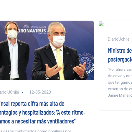
DiarioUchile
Ministro d
postergaci
“Por ahora vam
de covid y no 
que tengamos 
expertos de es
ario UChile
12-05-2020
Jaime Mañali
nsal reporta cifra más alta de
ntagios y hospitalizados: “A este ritmo,
amos a necesitar más ventiladores”
s casos confirmados como positivos por