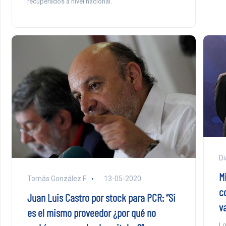
recuperados a nivel nacional.
Di
Mi
Tomás González F.
13-05-2020
co
Juan Luis Castro por stock para PCR: “Si
v
es el mismo proveedor ¿por qué no
Lo