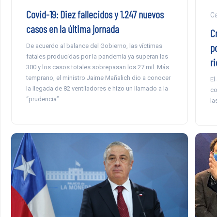
Covid-19: Diez fallecidos y 1.247 nuevos
Ca
casos en la última jornada
C
po
De acuerdo al balance del Gobierno, las víctimas
fatales producidas por la pandemia ya superan las
r
300 y los casos totales sobrepasan los 27 mil. Más
temprano, el ministro Jaime Mañalich dio a conocer
El
la llegada de 82 ventiladores e hizo un llamado a la
co
“prudencia”.
la