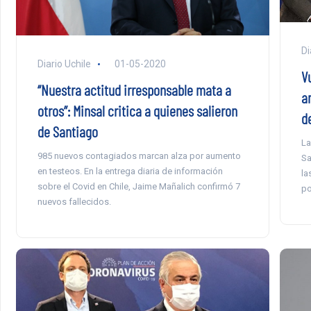
Di
Diario Uchile
01-05-2020
Vu
“Nuestra actitud irresponsable mata a
a
otros”: Minsal critica a quienes salieron
d
de Santiago
La
985 nuevos contagiados marcan alza por aumento
Sa
en testeos. En la entrega diaria de información
la
sobre el Covid en Chile, Jaime Mañalich confirmó 7
po
nuevos fallecidos.