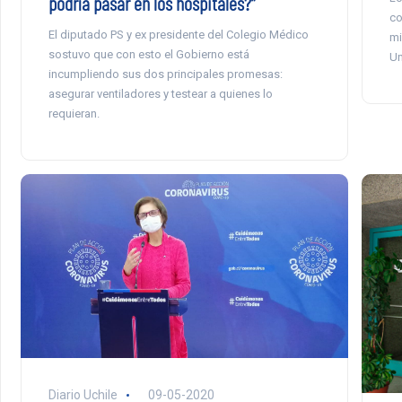
podría pasar en los hospitales?”
co
El diputado PS y ex presidente del Colegio Médico
mi
sostuvo que con esto el Gobierno está
Un
incumpliendo sus dos principales promesas:
asegurar ventiladores y testear a quienes lo
requieran.
Diario Uchile
09-05-2020