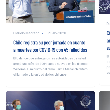
Di
CO
Claudio Medrano
21-05-2020
a
Chile registra su peor jornada en cuanto
s
a muertes por COVID-19 con 45 fallecidos
El
El balance que entregaron las autoridades de salud
de
arrojó una cifra de 3964 casos nuevos en las últimas
pr
24 horas. El ministro del ramo Jaime Mañalich reiteró
as
el llamado a la unidad de los chilenos.