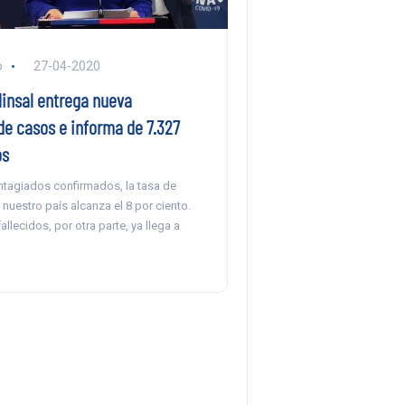
o
27-04-2020
Minsal entrega nueva
de casos e informa de 7.327
os
tagiados confirmados, la tasa de
 nuestro país alcanza el 8 por ciento.
allecidos, por otra parte, ya llega a