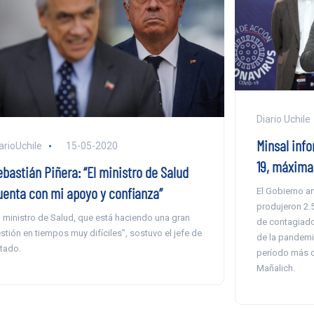
Diario Uchile
Minsal info
arioUchile
15-05-2020
19, máxima 
ebastián Piñera: “El ministro de Salud
uenta con mi apoyo y confianza”
El Gobierno an
produjeron 2.5
l ministro de Salud, que está haciendo una gran
de contagiados
stión en tiempos muy difíciles”, sostuvo el jefe de
de la pandemi
tado.
período más d
Mañalich.