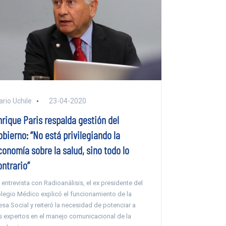
ario Uchile
23-04-2020
nrique Paris respalda gestión del
bierno: “No está privilegiando la
conomía sobre la salud, sino todo lo
ontrario”
 entrevista con Radioanálisis, el ex presidente del
legio Médico explicó el funcionamiento de la
sa Social y reiteró la necesidad de potenciar a
s expertos en el manejo comunicacional de la