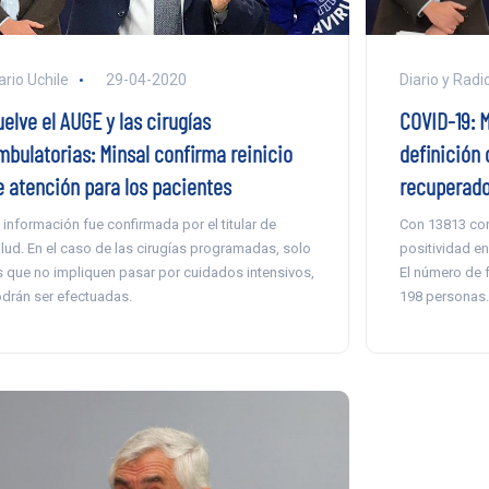
ario Uchile
29-04-2020
Diario y Radi
elve el AUGE y las cirugías
COVID-19: 
mbulatorias: Minsal confirma reinicio
definición 
e atención para los pacientes
recuperad
 información fue confirmada por el titular de
Con 13813 con
lud. En el caso de las cirugías programadas, solo
positividad en
s que no impliquen pasar por cuidados intensivos,
El número de f
drán ser efectuadas.
198 personas.