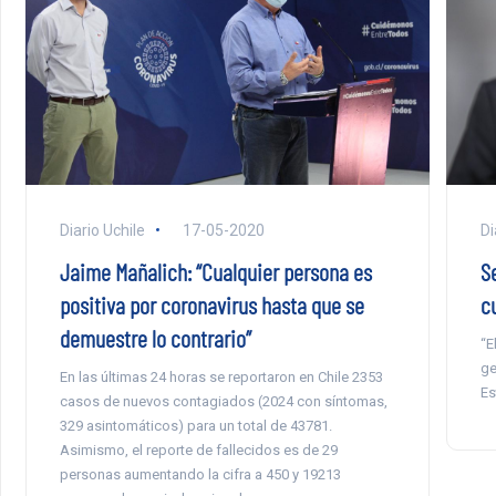
Diario Uchile
17-05-2020
Di
Jaime Mañalich: “Cualquier persona es
S
positiva por coronavirus hasta que se
c
demuestre lo contrario”
“E
ge
En las últimas 24 horas se reportaron en Chile 2353
Es
casos de nuevos contagiados (2024 con síntomas,
329 asintomáticos) para un total de 43781.
Asimismo, el reporte de fallecidos es de 29
personas aumentando la cifra a 450 y 19213