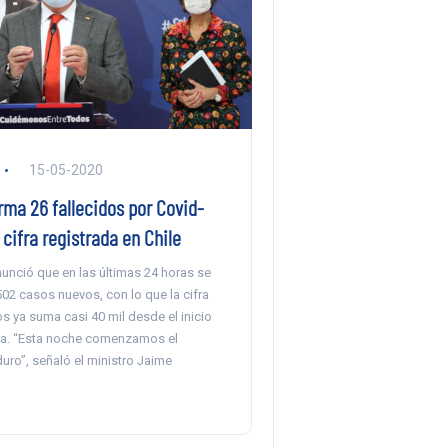
15-05-2020
rma 26 fallecidos por Covid-
cifra registrada en Chile
unció que en las últimas 24 horas se
02 casos nuevos, con lo que la cifra
 ya suma casi 40 mil desde el inicio
a. “Esta noche comenzamos el
uro”, señaló el ministro Jaime