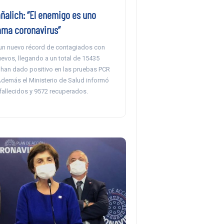
ñalich: “El enemigo es uno
lama coronavirus”
ó un nuevo récord de contagiados con
evos, llegando a un total de 15435
han dado positivo en las pruebas PCR
Además el Ministerio de Salud informó
fallecidos y 9572 recuperados.