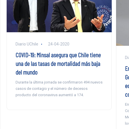
Diario UChile
24-04-2020
COVID-19: Minsal asegura que Chile tiene
Di
una de las tasas de mortalidad más baja
E
del mundo
Go
Durante la última jornada se confirmaron 494 nuevos
e
casos de contagio y el número de decesos
c
producto del coronavirus aumentó a 174.
En
Co
Me
lo