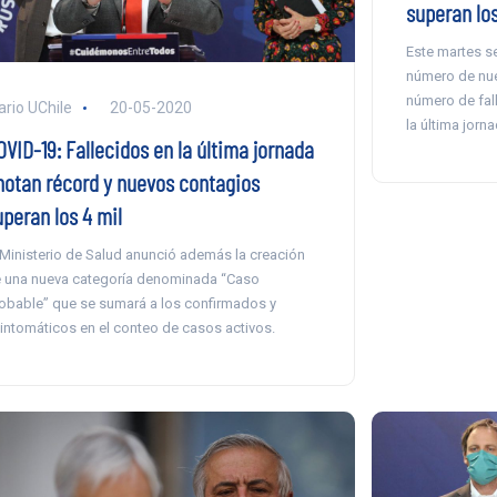
superan los
Este martes se
número de nue
número de fal
ario UChile
20-05-2020
la última jorna
VID-19: Fallecidos en la última jornada
notan récord y nuevos contagios
uperan los 4 mil
 Ministerio de Salud anunció además la creación
 una nueva categoría denominada “Caso
obable” que se sumará a los confirmados y
intomáticos en el conteo de casos activos.