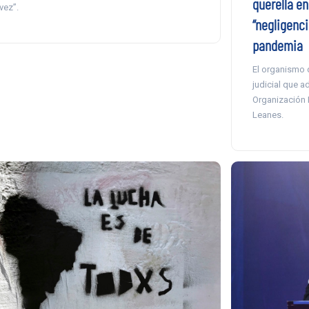
querella en
 vez”.
“negligenci
pandemia
El organismo d
judicial que a
Organización 
Leanes.