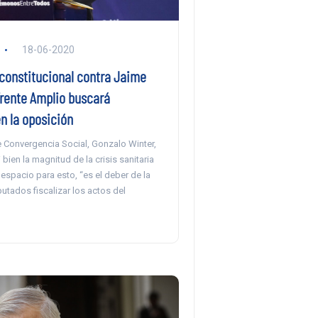
18-06-2020
constitucional contra Jaime
Frente Amplio buscará
n la oposición
e Convergencia Social, Gonzalo Winter,
 bien la magnitud de la crisis sanitaria
espacio para esto, “es el deber de la
tados fiscalizar los actos del