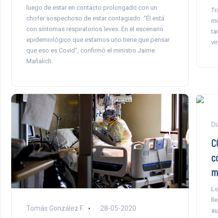
luego de estar en contacto prolongado con un
Tr
chofer sospechoso de estar contagiado. “Él está
mi
con síntomas respiratorios leves. En el escenario
ta
epidemiológico que estamos uno tiene que pensar
vi
que eso es Covid”, confirmó el ministro Jaime
Mañalich.
Di
C
c
mi
Lo
ll
Tomás González F.
28-05-2020
au