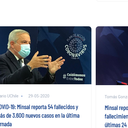
ario UChile
29-05-2020
Tomás Gonzá
VID-19: Minsal reporta 54 fallecidos y
Minsal repo
ás de 3.600 nuevos casos en la última
fallecimien
ornada
últimas 24