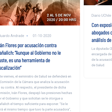
Diario UChile
Con exposi
abogados co
duardo Andrade
01-10-2020
análisis d
ván Flores por acusación contra
La diputada C
añalich: “Aunque al Gobierno no le
encargada de 
uste, es una herramienta de
de la acusació
de Salud.
scalización”
te viernes, el exministro de Salud se defenderá en
 Comisión de la Cámara que analiza la acusación
 su contra. Al respecto, el presidente de dicha
misión, Iván Flores, despejó las presiones hechas
r el Gobierno y que solicitan se le otorgue a
ñalich el tiempo suficiente para exponer. “Se le
rá el mismo tiempo que tuvo la parte acusadora”,