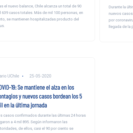
as el nuevo balance, Chile alcanza un total de 90
Durante la últ
l 639 casos totales. Más de mil 100 personas, en
nuevos casos 
nto, se mantienen hospitalizadas producto del
por coronaviru
rus.
llegada de la
ario UChile
25-05-2020
OVID-19: Se mantiene el alza en los
ontagios y nuevos casos bordean los 5
l en la última jornada
s casos confirmados durante las últimas 24 horas
egaron a 4 mil 895. Según informaron las
toridades, de ellos, casi el 90 por ciento se