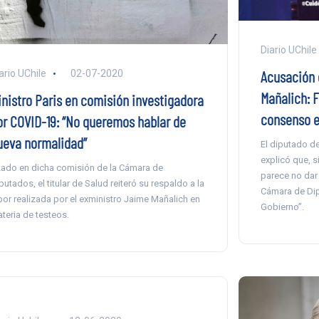
Diario UChile
Acusación 
ario UChile
02-07-2020
Mañalich: 
inistro Paris en comisión investigadora
consenso e
or COVID-19: “No queremos hablar de
ueva normalidad”
El diputado d
explicó que, si
tado en dicha comisión de la Cámara de
parece no dar 
putados, el titular de Salud reiteró su respaldo a la
Cámara de Dipu
bor realizada por el exministro Jaime Mañalich en
Gobierno”.
teria de testeos.