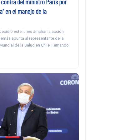
 contra del ministro Paris por
a” en el manejo de la
ecidió este lunes ampliar la acción
demás apunta al representante de la
Mundial de la Salud en Chile, Fernando