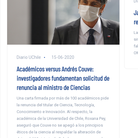
Di
J
r
La
si
fa
O
Diario UChile
15-06-2020
Académicos versus Andrés Couve:
investigadores fundamentan solicitud de
renuncia al ministro de Ciencias
Una carta firmada por más de 100 académicos pide
la renuncia del titular de Ciencia, Tecnología,
Conocimiento e Innovación. Al respecto, la
académica de la Universidad de Chile, Roxana Pey,
aseguró que Couve no se apegó a los principios
éticos de la ciencia al respaldar la alteración de