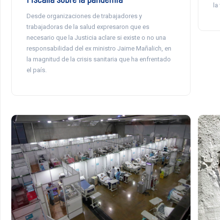
la
Desde organizaciones de trabajadores y
trabajadoras de la salud expresaron que es
necesario que la Justicia aclare si existe o no una
responsabilidad del ex ministro Jaime Mañalich, en
la magnitud de la crisis sanitaria que ha enfrentado
el país.