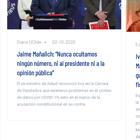
Diario UChile
02-10-2020
E
Jaime Mañalich: “Nunca ocultamos
I
ningún número, ni al presidente ni a la
M
opinión pública”
g
fi
El ex ministro de Salud reconoció hoy en la Cámara
de Diputados que existieron problemas en el conteo
Es
de datos por COVID-19, esto en el marco de la
la
acusación constitucional en su contra.
en
co
po
Ma
da