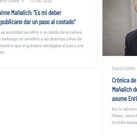
ario Uchile
13-06-2020
aime Mañalich: “Es mi deber
epublicano dar un paso al costado”
 ex autoridad se refirió a su salida de la cartera,
n embargo no se refirió a las distintas cifras de
llecidos que el gobierno entregaba al país y a la
MS.
Diario Uchile
Crónica de
Mañalich de
asume Enri
Era la cabeza
Piñera, Jaime 
la crisis sanit