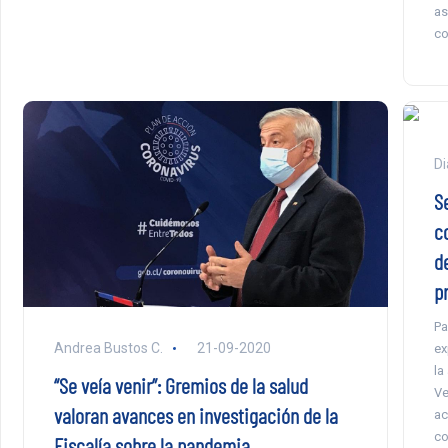
as
co
Di
S
c
d
p
Pa
Andrea Bustos C.
21-09-2020
ex
la
“Se veía venir”: Gremios de la salud
Ve
valoran avances en investigación de la
ac
co
Fiscalía sobre la pandemia