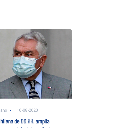
rano
10-08-2020
hilena de DD.HH. amplía