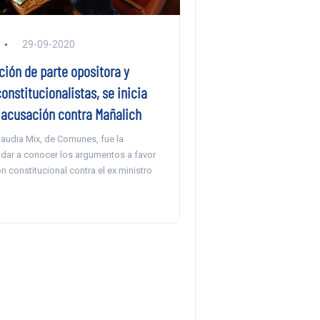
29-09-2020
ción de parte opositora y
nstitucionalistas, se inicia
e acusación contra Mañalich
laudia Mix, de Comunes, fue la
dar a conocer los argumentos a favor
n constitucional contra el ex ministro