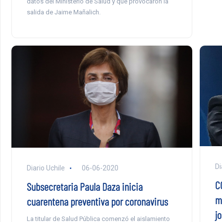
datos del Ministerio de Salud y que provocaron la
salida de Jaime Mañalich.
Di
Diario Uchile
06-06-2020
CO
Subsecretaria Paula Daza inicia
m
cuarentena preventiva por coronavirus
j
La titular de Salud Pública comenzó el aislamiento