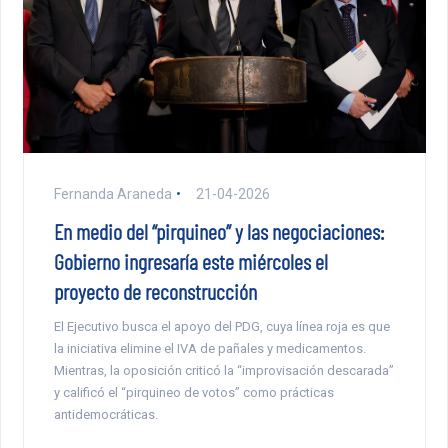
Fernanda Araneda
21-04-2026
En medio del “pirquineo” y las negociaciones:
Gobierno ingresaría este miércoles el
proyecto de reconstrucción
El Ejecutivo busca el apoyo del PDG, cuya línea roja es que
la iniciativa elimine el IVA de pañales y medicamentos.
Mientras, la oposición criticó la “improvisación descarada”
y calificó el “pirquineo de votos” como prácticas
antidemocráticas.