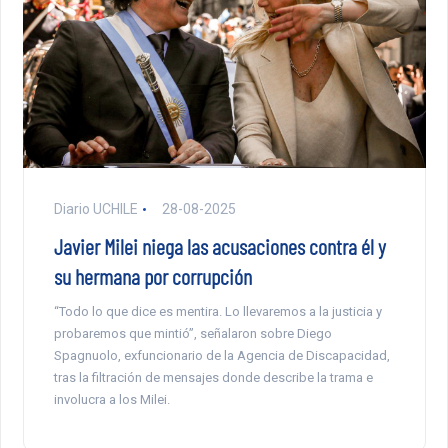
Diario UCHILE
28-08-2025
Javier Milei niega las acusaciones contra él y
su hermana por corrupción
“Todo lo que dice es mentira. Lo llevaremos a la justicia y
probaremos que mintió”, señalaron sobre Diego
Spagnuolo, exfuncionario de la Agencia de Discapacidad,
tras la filtración de mensajes donde describe la trama e
involucra a los Milei.