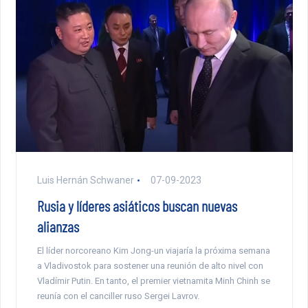
Luis Hernán Schwaner
07-09-2023
Rusia y líderes asiáticos buscan nuevas
alianzas
El líder norcoreano Kim Jong-un viajaría la próxima semana
a Vladivostok para sostener una reunión de alto nivel con
Vladímir Putin. En tanto, el premier vietnamita Minh Chinh se
reunía con el canciller ruso Sergei Lavrov.