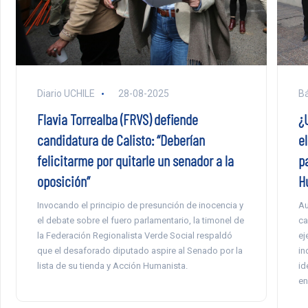
Bá
Diario UCHILE
28-08-2025
¿
Flavia Torrealba (FRVS) defiende
el
candidatura de Calisto: “Deberían
p
felicitarme por quitarle un senador a la
H
oposición”
Au
Invocando el principio de presunción de inocencia y
ca
el debate sobre el fuero parlamentario, la timonel de
ej
la Federación Regionalista Verde Social respaldó
in
que el desaforado diputado aspire al Senado por la
id
lista de su tienda y Acción Humanista.
en