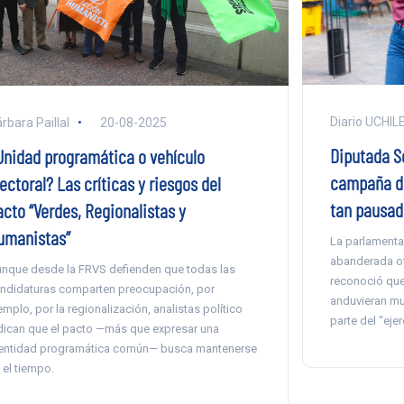
Diario UCHIL
rbara Paillal
20-08-2025
Diputada Se
Unidad programática o vehículo
campaña de
ectoral? Las críticas y riesgos del
tan pausada
acto “Verdes, Regionalistas y
umanistas”
La parlamentar
abanderada ofi
nque desde la FRVS defienden que todas las
reconoció que
ndidaturas comparten preocupación, por
anduvieran mu
emplo, por la regionalización, analistas político
parte del “eje
dican que el pacto —más que expresar una
entidad programática común— busca mantenerse
 el tiempo.