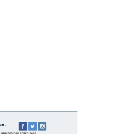
n ...