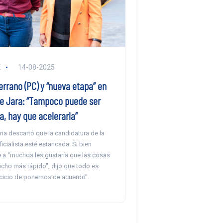
E
14-08-2025
rrano (PC) y “nueva etapa” en
 Jara: “Tampoco puede ser
, hay que acelerarla”
ia descartó que la candidatura de la
cialista esté estancada. Si bien
 a “muchos les gustaría que las cosas
cho más rápido”, dijo que todo es
rcicio de ponernos de acuerdo”.