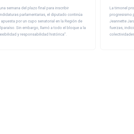
una semana del plazo final para inscribir
La timonel pr
ndidaturas parlamentarias, el diputado continúa
progresismo p
 apuesta por un cupo senatorial en la Región de
Jeannette Jar
lparaíso. Sin embargo, llamó a todo el bloque a la
fuerzas, indic
lexibilidad y responsabilidad histórica”.
colectividades