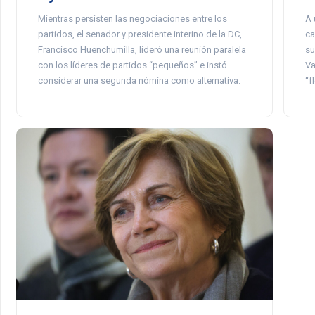
A 
Mientras persisten las negociaciones entre los
ca
partidos, el senador y presidente interino de la DC,
su
Francisco Huenchumilla, lideró una reunión paralela
Va
con los líderes de partidos “pequeños” e instó
“f
considerar una segunda nómina como alternativa.