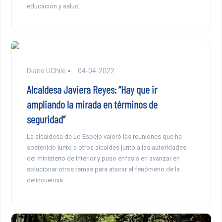
educación y salud.
Diario UChile
04-04-2022
Alcaldesa Javiera Reyes: “Hay que ir
ampliando la mirada en términos de
seguridad”
La alcaldesa de Lo Espejo valoró las reuniones que ha
sostenido junto a otros alcaldes junto a las autoridades
del ministerio de Interior y puso énfasis en avanzar en
solucionar otros temas para atacar el fenómeno de la
delincuencia