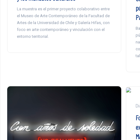
pú
La muestra es el primer proyecto colaborativo entre
P
el Museo de Arte Contemporáneo de la Facultad de
Artes de la Universidad de Chile y Galería Hifas, con
Ba
foco en arte contemporáneo y vinculación con el
pú
entorno territorial.
na
co
ta
Di
Fo
e
M