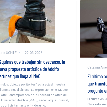
ario UCHILE
22-03-2026
áquinas que trabajan sin descanso, la
Catalina Ara
ueva propuesta artística de Adolfo
artínez que llega al MAC
El último a
que transf
rifulca: objetos penitentes” es la actual muestra
pregunta e
l artista visual chileno. La exposición en el Museo
 Arte Contemporáneo de la Facultad de Artes de
El artista vis
 Universidad de Chile (MAC), sede Parque Forestal,
Chile está si
 podrá visitar hasta el 14 de junio.