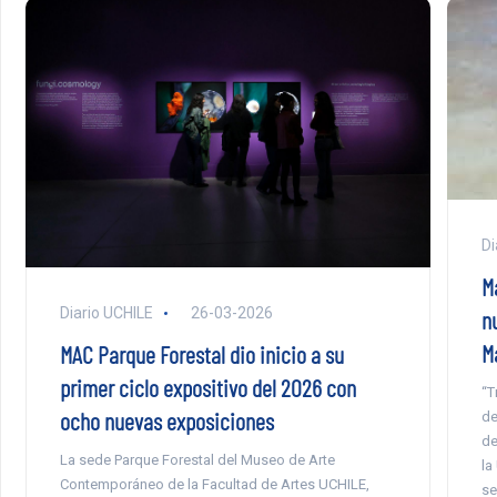
Di
M
Diario UCHILE
26-03-2026
n
M
MAC Parque Forestal dio inicio a su
primer ciclo expositivo del 2026 con
“T
ocho nuevas exposiciones
de
de
La sede Parque Forestal del Museo de Arte
la
Contemporáneo de la Facultad de Artes UCHILE,
se