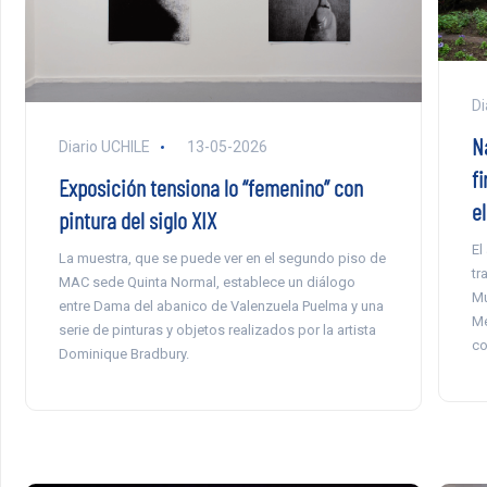
Di
N
Diario UCHILE
13-05-2026
fi
Exposición tensiona lo “femenino” con
e
pintura del siglo XIX
El
La muestra, que se puede ver en el segundo piso de
tr
MAC sede Quinta Normal, establece un diálogo
Mu
entre Dama del abanico de Valenzuela Puelma y una
Me
serie de pinturas y objetos realizados por la artista
co
Dominique Bradbury.