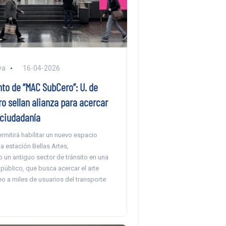
ya
16-04-2026
to de “MAC SubCero”: U. de
ro sellan alianza para acercar
a ciudadanía
ermitirá habilitar un nuevo espacio
la estación Bellas Artes,
 un antiguo sector de tránsito en una
l público, que busca acercar el arte
 a miles de usuarios del transporte