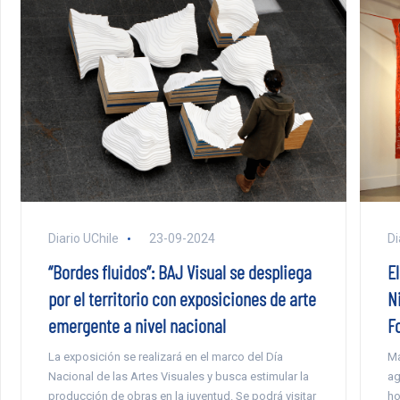
Diario UChile
23-09-2024
Di
“Bordes fluidos”: BAJ Visual se despliega
E
por el territorio con exposiciones de arte
N
emergente a nivel nacional
F
La exposición se realizará en el marco del Día
Ma
Nacional de las Artes Visuales y busca estimular la
ag
producción de obras en la juventud. Se podrá visitar
ho