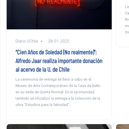
Le
Ca
Ri
mu
mi
Diario UChile
28-01-2025
“Cien Años de Soledad (No realmente)”:
Alfredo Jaar realiza importante donación
al acervo de la U. de Chile
La ceremonia de entrega se llevó a cabo en el
Museo de Arte Contemporáneo de la Casa de Bello
en su sede de Quinta Normal. En la oportunidad
también se oficializó la entrega a la colección de la
obra “Estudios para la felicidad”.