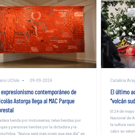
ario UChile
09-09-2024
Catalina Ara
l expresionismo contemporáneo de
El último a
icolás Astorga llega al MAC Parque
“volcán su
orestal
El 24 de mayo 
Nacional de Ar
dera herida por motosierras, telas heridas por
la cultura naci
ujas y personas heridas por la dictadura y la
cabo su velori
mofobia. “Nunca seré más joven que ese día” es