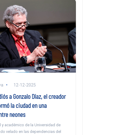
ya
12-12-2025
diós a Gonzalo Díaz, el creador
ormó la ciudad en una
ntre neones
ual y académico de la Universidad de
endo velado en las dependencias del