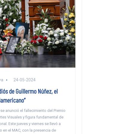
ya
24-05-2024
diós de Guillermo Núñez, el
damericano”
se anunció el fallecimiento del Premio
tes Visuales y figura fundamental de
onal. Este jueves y viernes se llevó a
o en el MAC, con la presencia de