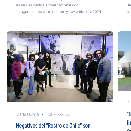
en seis espacios a nivel nacional con
un
inauguraciones entre octubre y noviembre de 2024.
po
Di
“
Diario UChile
06-12-2023
li
Negativos del “Rostro de Chile” son