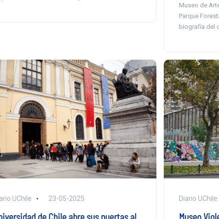
Museo de Arte
Parque Forest
biografía del
ario UChile
23-05-2025
Diario UChile
niversidad de Chile abre sus puertas al
Museo Viole