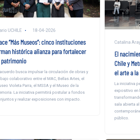
ario UCHILE
18-04-2026
ace “Más Museos”: cinco instituciones
Catalina Ara
rman histórica alianza para fortalecer
El nacimien
l patrimonio
Chile y Met
el arte a l
 acuerdo busca impulsar la circulación de obras y
abajo colaborativo entre el MAC, Bellas Artes, el
La iniciativa p
seo Violeta Parra, el MSSA y el Museo de la
expositivo en 
moria. La iniciativa permitirá postular a fondos
transformando
njuntos y realizar exposiciones con impacto.
sala abierta a
contemporáneo
público.