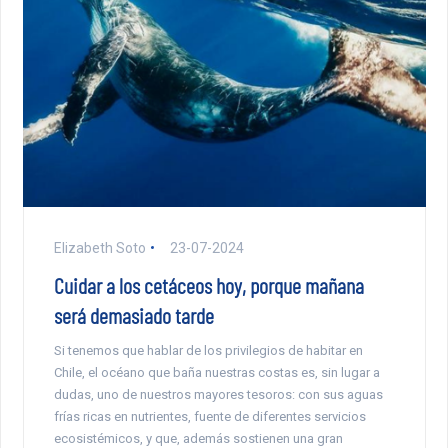
Elizabeth Soto
23-07-2024
Cuidar a los cetáceos hoy, porque mañana
será demasiado tarde
Si tenemos que hablar de los privilegios de habitar en
Chile, el océano que baña nuestras costas es, sin lugar a
dudas, uno de nuestros mayores tesoros: con sus aguas
frías ricas en nutrientes, fuente de diferentes servicios
ecosistémicos, y que, además sostienen una gran