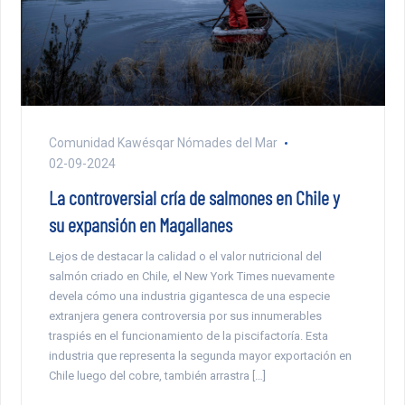
Comunidad Kawésqar Nómades del Mar
02-09-2024
La controversial cría de salmones en Chile y
su expansión en Magallanes
Lejos de destacar la calidad o el valor nutricional del
salmón criado en Chile, el New York Times nuevamente
devela cómo una industria gigantesca de una especie
extranjera genera controversia por sus innumerables
traspiés en el funcionamiento de la piscifactoría. Esta
industria que representa la segunda mayor exportación en
Chile luego del cobre, también arrastra […]