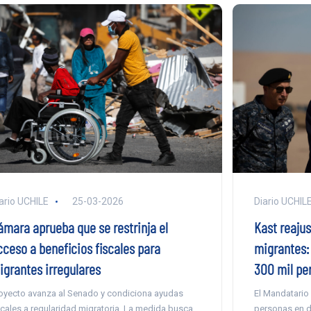
Diario UCHIL
ario UCHILE
25-03-2026
Kast reajus
ámara aprueba que se restrinja el
migrantes: 
cceso a beneficios fiscales para
300 mil pe
igrantes irregulares
El Mandatario
oyecto avanza al Senado y condiciona ayudas
personas en di
scales a regularidad migratoria. La medida busca