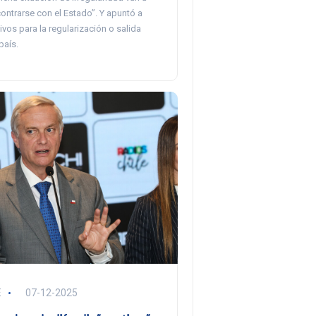
ontrarse con el Estado”. Y apuntó a
ivos para la regularización o salida
país.
E
07-12-2025