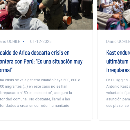
ario UCHILE
01-12-2025
Diario UCHIL
calde de Arica descarta crisis en
Kast endur
rontera con Perú: “Es una situación muy
ultimátum d
ormal”
irregulares
na crisis se va a generar cuando haya 500, 600 o
En O’Higgins,
00 migrantes (…) en este caso no se han
Antonio Kast 
brepasado ni 50 en ese sector”, aseguró la
voluntario, fi
toridad comunal. No obstante, llamó a las
asunción para 
toridades a crear un corredor humanitario.
ese plazo, ser