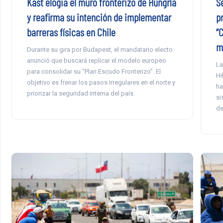
Kast elogia el muro fronterizo de Hungría
S
y reafirma su intención de implementar
p
barreras físicas en Chile
“C
m
Durante su gira por Budapest, el mandatario electo
anunció que buscará replicar el modelo europeo
La
para consolidar su “Plan Escudo Fronterizo”. El
Hi
objetivo es frenar los pasos irregulares en el norte y
ha
priorizar la seguridad interna del país.
si
de