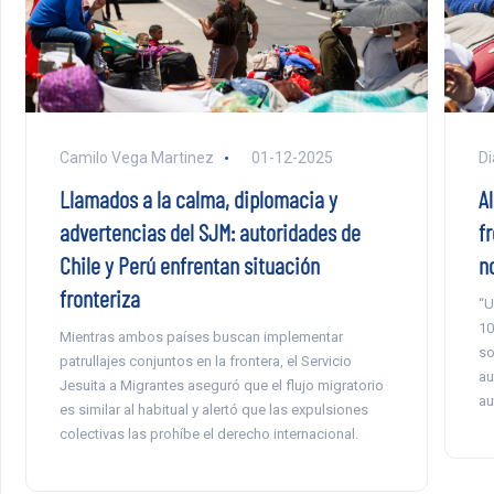
Di
Camilo Vega Martinez
01-12-2025
Al
Llamados a la calma, diplomacia y
f
advertencias del SJM: autoridades de
n
Chile y Perú enfrentan situación
fronteriza
“U
10
Mientras ambos países buscan implementar
so
patrullajes conjuntos en la frontera, el Servicio
au
Jesuita a Migrantes aseguró que el flujo migratorio
au
es similar al habitual y alertó que las expulsiones
colectivas las prohíbe el derecho internacional.