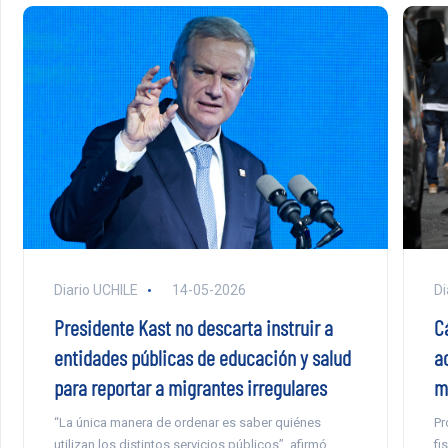
Di
Diario UCHILE
14-05-2026
C
Presidente Kast no descarta instruir a
a
entidades públicas de educación y salud
m
para reportar a migrantes irregulares
Pr
“La única manera de ordenar es saber quiénes
fi
utilizan los distintos servicios públicos”, afirmó.