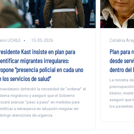
ario UCHILE
15-05-2026
Catalina Ara
residente Kast insiste en plan para
Plan para r
entificar migrantes irregulares:
desde serv
ropone “presencia policial en cada uno
dentro del 
 los servicios de salud”
La ministra d
preocupación 
 mandatario defendió la necesidad de “ordenar” el
Interior, mien
stema migratorio y aseguró que el Gobierno
aseguró que l
scará avanzar “paso a paso” en medidas para
los pacientes 
entificar a extranjeros en situación irregular sin
stringir atenciones de urgencia.