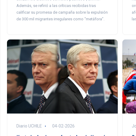
or
Además, se refirió a las críticas recibidas tras
af
calificar su promesa de campaña sobre la expulsión
la
de 300 mil migrantes irregulares como “metáfora”.
Diario UCHILE
04-02-2026
Jo