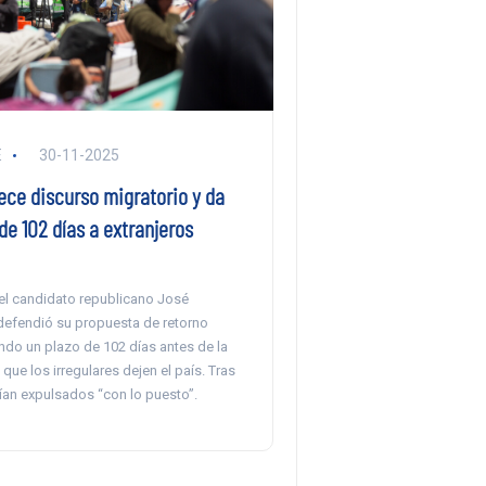
E
30-11-2025
ece discurso migratorio y da
e 102 días a extranjeros
 el candidato republicano José
defendió su propuesta de retorno
jando un plazo de 102 días antes de la
que los irregulares dejen el país. Tras
ían expulsados “con lo puesto”.