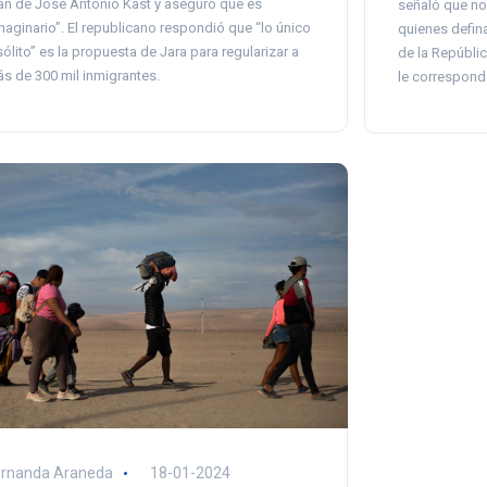
an de José Antonio Kast y aseguró que es
señaló que no 
maginario”. El republicano respondió que “lo único
quienes defina
sólito” es la propuesta de Jara para regularizar a
de la Repúblic
s de 300 mil inmigrantes.
le corresponde
ernanda Araneda
18-01-2024