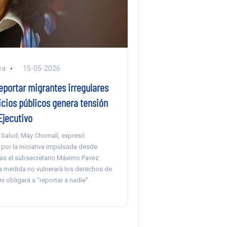
ya
15-05-2026
eportar migrantes irregulares
icios públicos genera tensión
Ejecutivo
e Salud, May Chomalí, expresó
por la iniciativa impulsada desde
tras el subsecretario Máximo Pavez
a medida no vulnerará los derechos de
ni obligará a “reportar a nadie”.