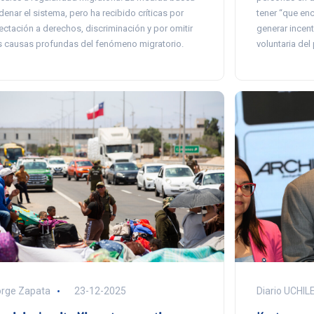
tener “que enc
denar el sistema, pero ha recibido críticas por
generar incent
ectación a derechos, discriminación y por omitir
voluntaria del 
s causas profundas del fenómeno migratorio.
rge Zapata
23-12-2025
Diario UCHIL