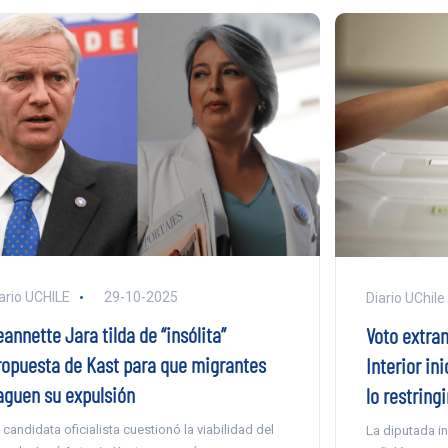
ario UCHILE
29-10-2025
Diario UChile
annette Jara tilda de “insólita”
Voto extra
ropuesta de Kast para que migrantes
Interior in
aguen su expulsión
lo restringi
 candidata oficialista cuestionó la viabilidad del
La diputada i