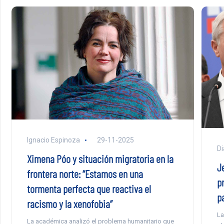
Ignacio Espinoza
29-11-2025
Di
Ximena Póo y situación migratoria en la
Je
frontera norte: “Estamos en una
p
tormenta perfecta que reactiva el
p
racismo y la xenofobia”
La
La académica analizó el problema humanitario que