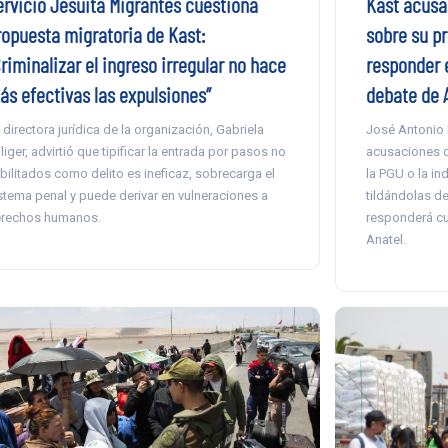
ervicio Jesuita Migrantes cuestiona
Kast acusa 
ropuesta migratoria de Kast:
sobre su p
riminalizar el ingreso irregular no hace
responder 
ás efectivas las expulsiones”
debate de 
 directora jurídica de la organización, Gabriela
José Antonio 
lliger, advirtió que tipificar la entrada por pasos no
acusaciones de
bilitados como delito es ineficaz, sobrecarga el
la PGU o la in
stema penal y puede derivar en vulneraciones a
tildándolas de
rechos humanos.
responderá cu
Anatel.