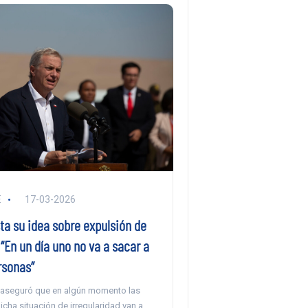
E
17-03-2026
ta su idea sobre expulsión de
“En un día uno no va a sacar a
rsonas”
 aseguró que en algún momento las
cha situación de irregularidad van a