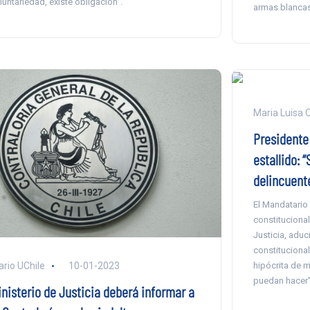
luntariedad, existe obligación”.
armas blancas 
Maria Luisa 
Presidente 
estallido: 
delincuent
El Mandatario
constitucional
Justicia, adu
constitucional
hipócrita de m
ario UChile
10-01-2023
puedan hacer”,
inisterio de Justicia deberá informar a