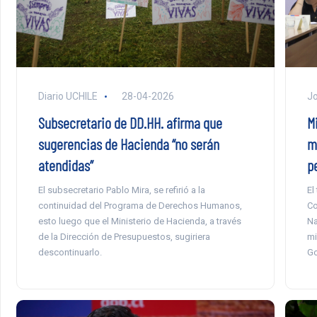
Diario UCHILE
28-04-2026
Jo
Subsecretario de DD.HH. afirma que
M
sugerencias de Hacienda “no serán
m
atendidas”
p
El subsecretario Pablo Mira, se refirió a la
El
continuidad del Programa de Derechos Humanos,
Co
esto luego que el Ministerio de Hacienda, a través
Na
de la Dirección de Presupuestos, sugiriera
mi
descontinuarlo.
Go