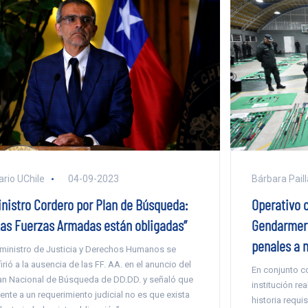
Bárbara Paill
ario UChile
04-09-2023
Operativo 
inistro Cordero por Plan de Búsqueda:
Gendarmerí
Las Fuerzas Armadas están obligadas”
penales a n
 ministro de Justicia y Derechos Humanos se
firió a la ausencia de las FF. AA. en el anuncio del
En conjunto co
an Nacional de Búsqueda de DD.DD. y señaló que
institución re
rente a un requerimiento judicial no es que exista
historia requi