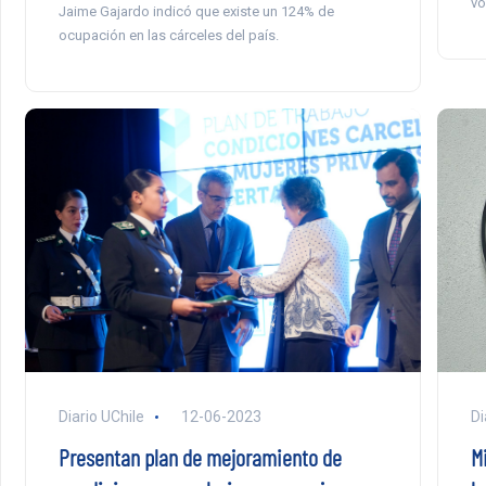
vo
Jaime Gajardo indicó que existe un 124% de
ocupación en las cárceles del país.
Diario UChile
12-06-2023
Di
Presentan plan de mejoramiento de
M