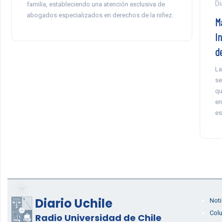
Di
familia, estableciendo una atención exclusiva de
abogados especializados en derechos de la niñez.
M
In
d
La
se
qu
en
es
Diario Uchile
Noti
Col
Radio Universidad de Chile