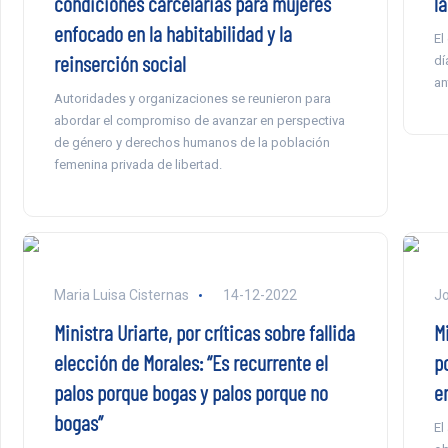
condiciones carcelarias para mujeres
la
enfocado en la habitabilidad y la
El
reinserción social
dí
an
Autoridades y organizaciones se reunieron para
abordar el compromiso de avanzar en perspectiva
de género y derechos humanos de la población
femenina privada de libertad.
Maria Luisa Cisternas
14-12-2022
Jo
Ministra Uriarte, por críticas sobre fallida
M
elección de Morales: “Es recurrente el
p
palos porque bogas y palos porque no
e
bogas”
El