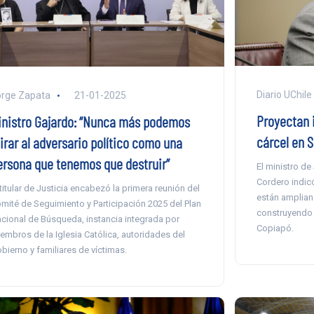
Diario UChile
rge Zapata
21-01-2025
Proyectan 
inistro Gajardo: “Nunca más podemos
cárcel en S
irar al adversario político como una
ersona que tenemos que destruir”
El ministro d
Cordero indicó
 titular de Justicia encabezó la primera reunión del
están ampliand
mité de Seguimiento y Participación 2025 del Plan
construyendo 
cional de Búsqueda, instancia integrada por
Copiapó.
embros de la Iglesia Católica, autoridades del
bierno y familiares de víctimas.