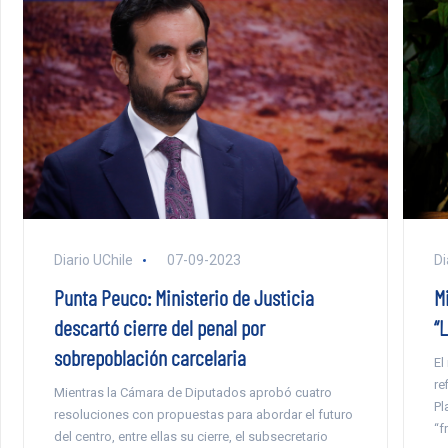
Diario UChile
07-09-2023
Di
Punta Peuco: Ministerio de Justicia
M
descartó cierre del penal por
“
sobrepoblación carcelaria
El
re
Mientras la Cámara de Diputados aprobó cuatro
Pl
resoluciones con propuestas para abordar el futuro
“f
del centro, entre ellas su cierre, el subsecretario