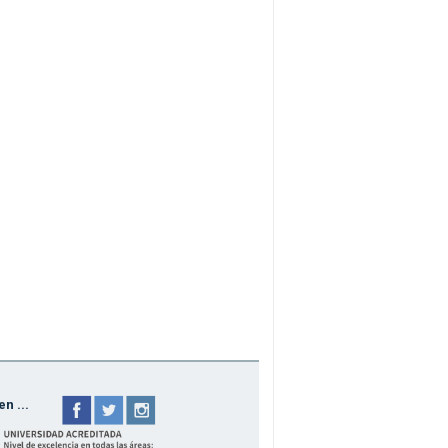
n ...