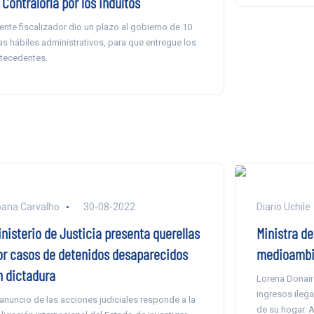
 Contraloría por los indultos
 ente fiscalizador dio un plazo al gobierno de 10
as hábiles administrativos, para que entregue los
tecedentes.
ana Carvalho
30-08-2022
Diario Uchile
inisterio de Justicia presenta querellas
Ministra de
or casos de detenidos desaparecidos
medioambie
n dictadura
Lorena Donair
ingresos ilega
 anuncio de las acciones judiciales responde a la
de su hogar. As