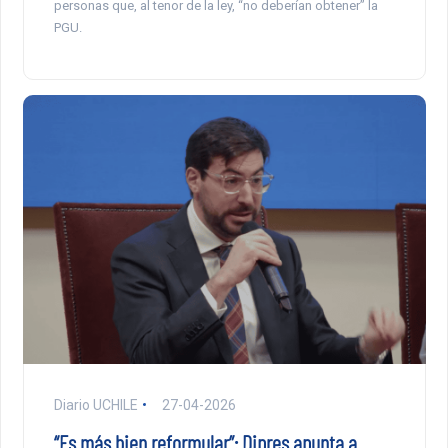
personas que, al tenor de la ley, “no deberían obtener” la
PGU.
Diario UCHILE
27-04-2026
“Es más bien reformular”: Dipres apunta a