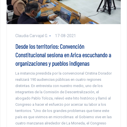
Claudia Carvajal G.
17-08-2021
Desde los territorios: Convención
Constitucional sesiona en Arica escuchando a
organizaciones y pueblos indígenas
La instancia presidida por la convencional Cristina Dorador
realizará 190 audiencias públicas en cuatro regiones
distintas. En entrevista con nuestro medio, uno de los
integrantes de la Comisión de Descentralización, el
abogado Pablo Toloza, relevó este hito histórico y llamó al
Congreso a hacer el esfuerzo por acercar su labor a los
territorios. “Uno de los grandes problemas que tiene este
país es que vivimos en microclimas: el Gobierno vive en las
cuatro manzanas alrededor de La Moneda, el Congreso