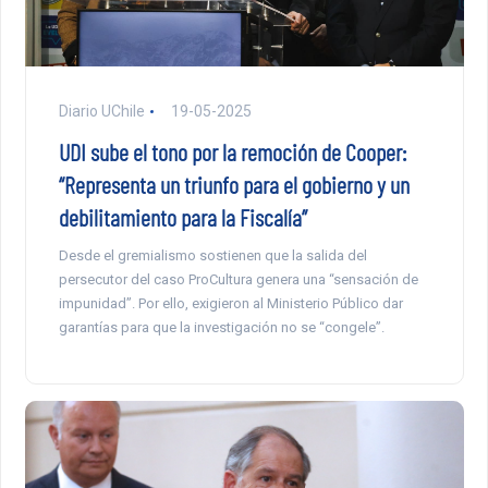
Diario UChile
19-05-2025
UDI sube el tono por la remoción de Cooper:
“Representa un triunfo para el gobierno y un
debilitamiento para la Fiscalía”
Desde el gremialismo sostienen que la salida del
persecutor del caso ProCultura genera una “sensación de
impunidad”. Por ello, exigieron al Ministerio Público dar
garantías para que la investigación no se “congele”.