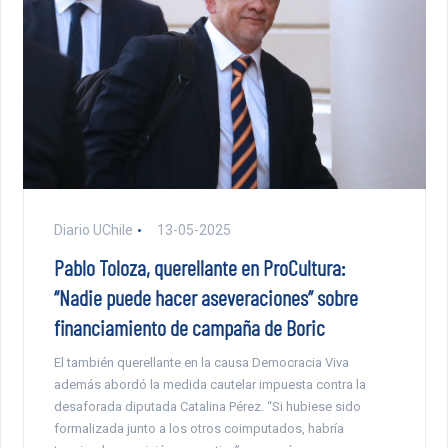
Diario UChile
13-05-2025
Pablo Toloza, querellante en ProCultura:
“Nadie puede hacer aseveraciones” sobre
financiamiento de campaña de Boric
El también querellante en la causa Democracia Viva
además abordó la medida cautelar impuesta contra la
desaforada diputada Catalina Pérez. “Si hubiese sido
formalizada junto a los otros coimputados, habría