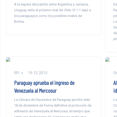
A la espera del partido entre Argentina y Jamaica,
Es
Uruguay sería el próximo rival de Chile. El 1-1 dejó a
fi
los paraguayos como los posibles rivales de
pr
Bolivia.
Lo
Se
de
pr
RFI
19-12-2013
Or
Paraguay aprueba el ingreso de
Al
Venezuela al Mercosur
i
La Cámara de Diputados de Paraguay aprobó este
Lo
18 de diciembre de forma definitiva el protocolo de
Co
adhesión de Venezuela al Mercosur, al tiempo que
co
retiró una declaración de ‘persona no grata’ que
Al