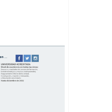
n ...