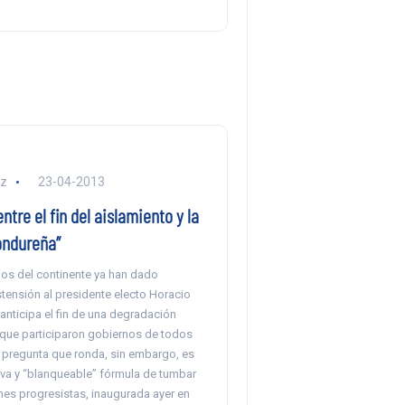
ez
23-04-2013
ntre el fin del aislamiento y la
ondureña”
os del continente ya han dado
tensión al presidente electo Horacio
 anticipa el fin de una degradación
a que participaron gobiernos de todos
a pregunta que ronda, sin embargo, es
va y “blanqueable” fórmula de tumbar
nes progresistas, inaugurada ayer en