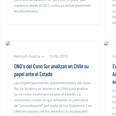
mantenía desde el 2012 contra su actual presidente
fi
Nicolás Maduro.
su
te
at
Helmuth Huerta
13-06-2013
Or
ONG´s del Cono Sur analizan en Chile su
E
papel ante el Estado
A
e
Las Organizaciones No Gubernamentales del Cono
Sur de América se reunieron en Chile para analizar
Di
su rol como interlocutoras ante el Estado. La
as
conclusión común es que enfrentan un panorama
hi
de “criminalización” por parte de los Gobiernos. Las
to
ONG vinculadas con los derechos homosexuales
po