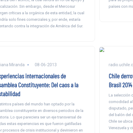
scalización. Sin embargo, desde el Mercosur
países con ma
rgen críticas a la orgánica de esta entidad, la cual
ndría solo fines comerciales y, por ende, estaría
entando contra la integración de América del Sur.
iana Miranda
08-06-2013
radio.uchile.c
xperiencias internacionales de
Chile derro
samblea Constituyente: Del caos a la
Brasil 2014
stabilidad
La selección c
comodidad al 
stintos países del mundo han optado por la
disputado, pe
amblea constituyente en diversos periodos de la
del balón del
storia. Lo que pareciera ser un eje transversal de
Chile se ubica
das estas experiencias es que fueron gatilladas
Venezuela y c
r procesos de crisis institucional y devinieron en