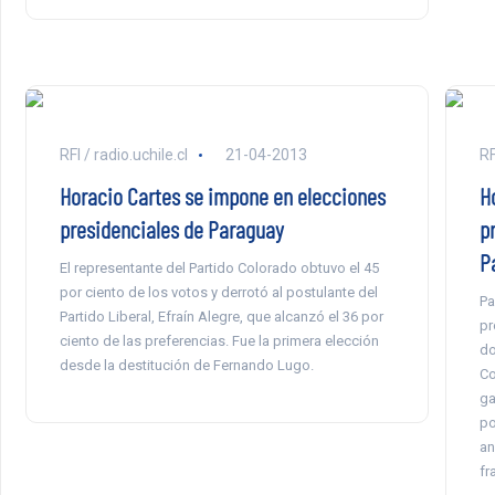
RFI / radio.uchile.cl
21-04-2013
RF
Horacio Cartes se impone en elecciones
Ho
presidenciales de Paraguay
p
P
El representante del Partido Colorado obtuvo el 45
por ciento de los votos y derrotó al postulante del
Pa
Partido Liberal, Efraín Alegre, que alcanzó el 36 por
pr
ciento de las preferencias. Fue la primera elección
do
desde la destitución de Fernando Lugo.
Co
ga
po
an
fr