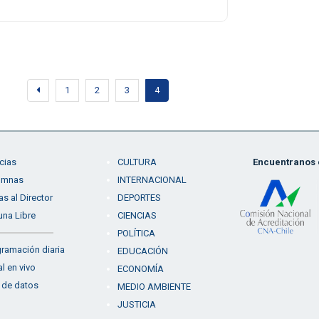
1
2
3
4
cias
CULTURA
Encuentranos e
umnas
INTERNACIONAL
as al Director
DEPORTES
una Libre
CIENCIAS
POLÍTICA
ramación diaria
EDUCACIÓN
l en vivo
ECONOMÍA
 de datos
MEDIO AMBIENTE
JUSTICIA