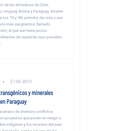
n de las dictaduras de Chile,
ú, Uruguay, Bolivia y Paraguay, durante
 los ’70 y ’80, permitió dar vida a una
ivos más sangrientos, llamado
or, el que aún tiene juicios
militantes de izquierda cuyo paradero
.
27-06-2013
transgénicos y minerales
en Paraguay
scenario de diversos conflictos
on proyectos que ponen en riesgo a
es indígenas y los recursos del país
 desarrollo, pese a ser uno de los