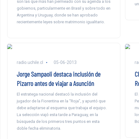
son las que más han permeado con su agenda a los
un
gobiernos, particularmente en Brasil y sobre todo en
Argentina y Uruguay, donde se han aprobado
recientemente leyes sobre matrimonio igualitario.
radio.uchile.cl
05-06-2013
ra
Jorge Sampaoli destaca inclusión de
C
Pizarro antes de viajar a Asunción
R
El estratega nacional destacó la inclusión del
El
jugador de la Fiorentina en la “Roja”, y apuntó que
Pe
debe adaptarse al esquema que trabaja el equipo.
ma
La selección viajó esta tarde a Paraguay, en la
lo
búsqueda de los primeros tres puntos en esta
Bo
doble fecha eliminatoria.