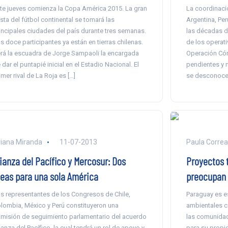
te jueves comienza la Copa América 2015. La gran
La coordinació
esta del fútbol continental se tomará las
Argentina, Per
incipales ciudades del país durante tres semanas.
las décadas de
s doce participantes ya están en tierras chilenas.
de los operat
rá la escuadra de Jorge Sampaoli la encargada
Operación Cónd
 dar el puntapié inicial en el Estadio Nacional. El
pendientes y 
imer rival de La Roja es […]
se desconoce
iana Miranda
11-07-2013
Paula Correa
ianza del Pacífico y Mercosur: Dos
Proyectos 
deas para una sola América
preocupan 
s representantes de los Congresos de Chile,
Paraguay es e
lombia, México y Perú constituyeron una
ambientales c
misión de seguimiento parlamentario del acuerdo
las comunidad
ianza del Pacífico, la cual tendrá un rol de apoyo y
para su propio