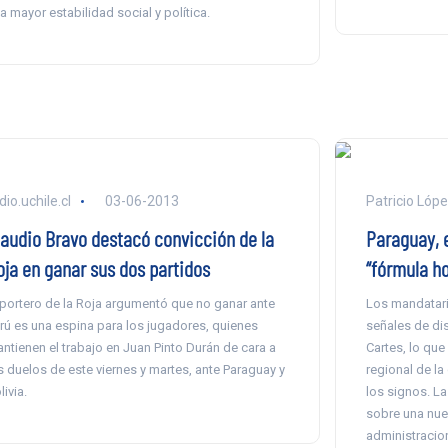
a mayor estabilidad social y política.
dio.uchile.cl
03-06-2013
Patricio Lóp
laudio Bravo destacó convicción de la
Paraguay, e
oja en ganar sus dos partidos
“fórmula h
 portero de la Roja argumentó que no ganar ante
Los mandatari
rú es una espina para los jugadores, quienes
señales de dis
ntienen el trabajo en Juan Pinto Durán de cara a
Cartes, lo que
s duelos de este viernes y martes, ante Paraguay y
regional de l
livia.
los signos. L
sobre una nue
administracio