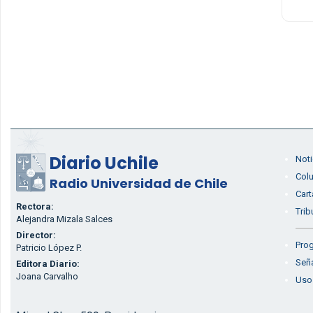
Diario Uchile
Noti
Col
Radio Universidad de Chile
Cart
Rectora:
Trib
Alejandra Mizala Salces
Director:
Prog
Patricio López P.
Seña
Editora Diario:
Joana Carvalho
Uso