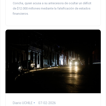
Concha, quien acusa a su antecesora de ocultar un déficit
de $12.000 millones mediante la falsificación de estados
financieros.
Diario UCHILE
07-02-2026