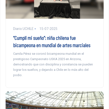
Diario UCHILE
15-07-2025
“Cumplí mi sueño”: niña chilena fue
bicampeona en mundial de artes marciales
Camila Pérez se coronó bicampeona mundial en el
prestigioso Campeonato USKA 2025 en Arizona,
demostrando que con disciplina y constancia se pueden
lograr los sueños, y dejando a Chile en lo más alto del
podio.