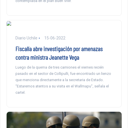
contemplada en el plan Buen Vivir.
Diario Uchile
15-06-2022
Fiscalía abre investigación por amenazas
contra ministra Jeanette Vega
Luego de la quema de tres camiones el viernes recién
pasado en el sector de Collipulli, fue encontrado un lienzo
que menciona directamente a la secretaria de Estado.
“Estaremos atentos a su visita en el Wallmapu”, señala el
cartel.