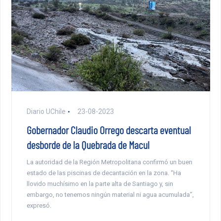
Diario UChile
23-08-2023
Gobernador Claudio Orrego descarta eventual
desborde de la Quebrada de Macul
La autoridad de la Región Metropolitana confirmó un buen
estado de las piscinas de decantación en la zona. “Ha
llovido muchísimo en la parte alta de Santiago y, sin
embargo, no tenemos ningún material ni agua acumulada”,
expresó.