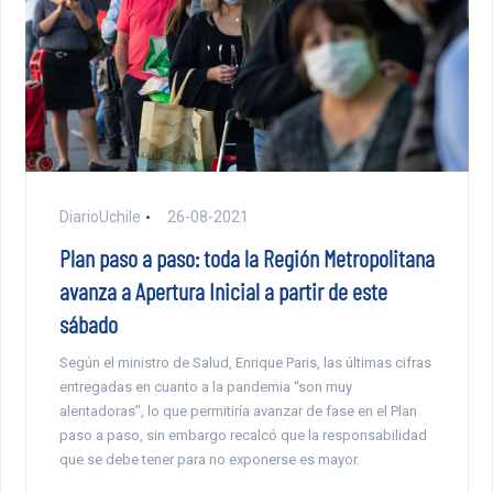
DiarioUchile
26-08-2021
Plan paso a paso: toda la Región Metropolitana
avanza a Apertura Inicial a partir de este
sábado
Según el ministro de Salud, Enrique Paris, las últimas cifras
entregadas en cuanto a la pandemia “son muy
alentadoras”, lo que permitiría avanzar de fase en el Plan
paso a paso, sin embargo recalcó que la responsabilidad
que se debe tener para no exponerse es mayor.