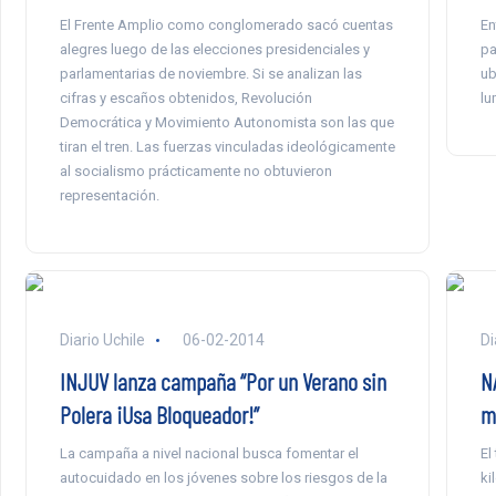
El Frente Amplio como conglomerado sacó cuentas
En
alegres luego de las elecciones presidenciales y
pa
parlamentarias de noviembre. Si se analizan las
ub
cifras y escaños obtenidos, Revolución
lu
Democrática y Movimiento Autonomista son las que
tiran el tren. Las fuerzas vinculadas ideológicamente
al socialismo prácticamente no obtuvieron
representación.
Diario Uchile
06-02-2014
Di
INJUV lanza campaña “Por un Verano sin
N
Polera ¡Usa Bloqueador!”
mi
La campaña a nivel nacional busca fomentar el
El
autocuidado en los jóvenes sobre los riesgos de la
ki