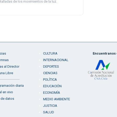
talladas de los movimientos de la luz.
cias
CULTURA
Encuentranos e
umnas
INTERNACIONAL
as al Director
DEPORTES
una Libre
CIENCIAS
POLÍTICA
ramación diaria
EDUCACIÓN
l en vivo
ECONOMÍA
 de datos
MEDIO AMBIENTE
JUSTICIA
SALUD