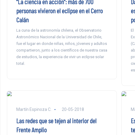
“La ciencia en acción”: más de 700
D
personas vivieron el eclipse en el Cerro
e
Calán
p
La cuna de la astronomía chilena, el Observatorio
El
Astronómico Nacional de la Universidad de Chile,
Ex
fue el lugar en donde niñas, niños, jóvenes y adultos
(C
compartieron, junto a los científicos de nuestra casa
ab
de estudios, la experiencia de vivir un eclipse solar
pr
total.
ci
es
Martín Espinoza C.
20-05-2018
Ma
Las redes que se tejen al interior del
E
Frente Amplio
te