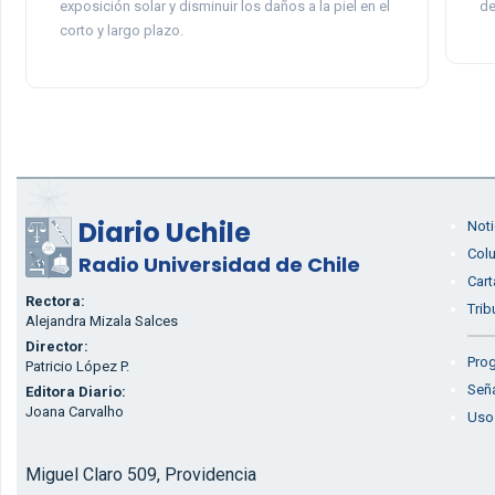
exposición solar y disminuir los daños a la piel en el
de
corto y largo plazo.
Diario Uchile
Noti
Col
Radio Universidad de Chile
Cart
Rectora:
Trib
Alejandra Mizala Salces
Director:
Prog
Patricio López P.
Seña
Editora Diario:
Joana Carvalho
Uso
Miguel Claro 509, Providencia