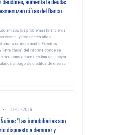
 deudores, aumenta la deuda:
desmenuzan cifras del Banco
tuto emisor, los problemas financieros
ias disminuyeron en tres años,
l ahorro se incrementó. Expertos
la “letra chica” del informe donde se
las personas deben destinar una mayor
alarios al pago de créditos de diversa
11-01-2018
Ñuñoa: “Las inmobiliarias son
rio dispuesto a demorar y