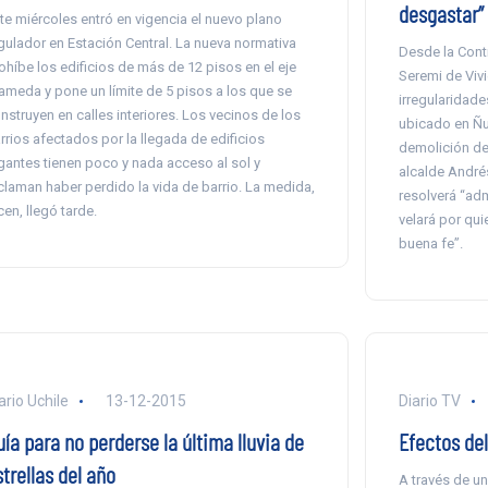
desgastar”
te miércoles entró en vigencia el nuevo plano
gulador en Estación Central. La nueva normativa
Desde la Contr
ohíbe los edificios de más de 12 pisos en el eje
Seremi de Viv
ameda y pone un límite de 5 pisos a los que se
irregularidade
nstruyen en calles interiores. Los vecinos de los
ubicado en Ñu
rrios afectados por la llegada de edificios
demolición de 
gantes tienen poco y nada acceso al sol y
alcalde André
claman haber perdido la vida de barrio. La medida,
resolverá “adm
cen, llegó tarde.
velará por qu
buena fe”.
ario Uchile
13-12-2015
Diario TV
ía para no perderse la última lluvia de
Efectos del 
trellas del año
A través de un