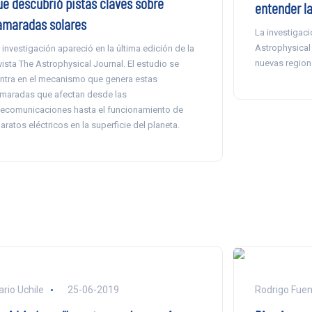
ue descubrió pistas claves sobre
entender l
lamaradas solares
La investigaci
Astrophysical 
 investigación apareció en la última edición de la
nuevas regione
vista The Astrophysical Journal. El estudio se
ntra en el mecanismo que genera estas
amaradas que afectan desde las
lecomunicaciones hasta el funcionamiento de
aratos eléctricos en la superficie del planeta.
ario Uchile
25-06-2019
Rodrigo Fuen