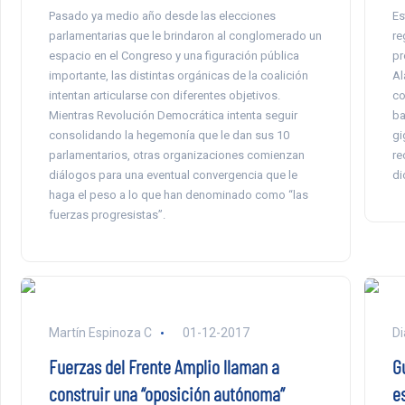
Pasado ya medio año desde las elecciones
Es
parlamentarias que le brindaron al conglomerado un
re
espacio en el Congreso y una figuración pública
pr
importante, las distintas orgánicas de la coalición
Al
intentan articularse con diferentes objetivos.
co
Mientras Revolución Democrática intenta seguir
ba
consolidando la hegemonía que le dan sus 10
gi
parlamentarios, otras organizaciones comienzan
re
diálogos para una eventual convergencia que le
di
haga el peso a lo que han denominado como “las
fuerzas progresistas”.
Martín Espinoza C
01-12-2017
Di
Fuerzas del Frente Amplio llaman a
Gu
construir una “oposición autónoma”
es