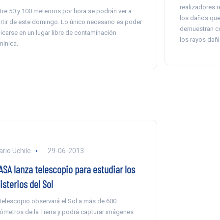
realizadores r
tre 50 y 100 meteoros por hora se podrán ver a
los daños que 
rtir de este domingo. Lo único necesario es poder
demuestran có
icarse en un lugar libre de contaminación
los rayos dañi
mínica.
ario Uchile
29-06-2013
ASA lanza telescopio para estudiar los
sterios del Sol
 telescopio observará el Sol a más de 600
lómetros de la Tierra y podrá capturar imágenes