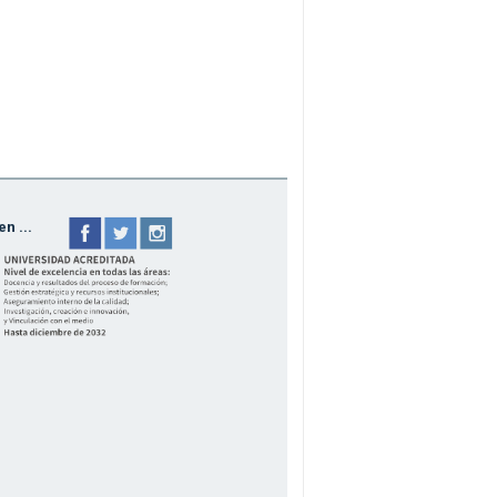
n ...