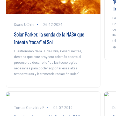
q
l
La
re
Diario UChile
26-12-2024
ce
Solar Parker, la sonda de la NASA que
ll
intenta “tocar” el Sol
te
ap
El astrónomo de la U. de Chile, César Fuentes,
destaca que este proyecto además aporta al
proceso de desarrollo “de las tecnologías
necesarias para poder soportar esas altas
temperaturas y la tremenda radiación solar”.
Tomas González F.
02-07-2019
Di