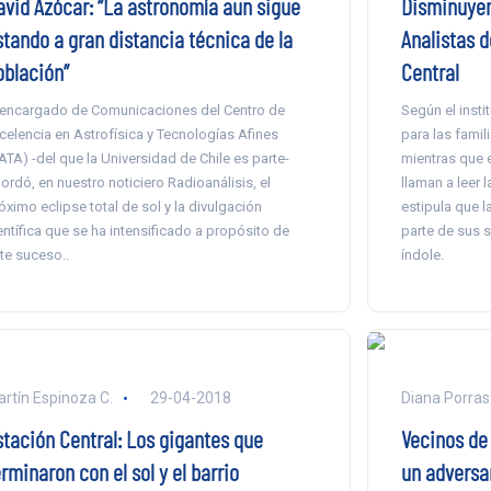
avid Azócar: “La astronomía aun sigue
Disminuyen
stando a gran distancia técnica de la
Analistas 
oblación”
Central
 encargado de Comunicaciones del Centro de
Según el insti
celencia en Astrofísica y Tecnologías Afines
para las famil
ATA) -del que la Universidad de Chile es parte-
mientras que e
ordó, en nuestro noticiero Radioanálisis, el
llaman a leer 
óximo eclipse total de sol y la divulgación
estipula que 
entífica que se ha intensificado a propósito de
parte de sus s
te suceso..
índole.
rtín Espinoza C.
29-04-2018
Diana Porras
stación Central: Los gigantes que
Vecinos de 
rminaron con el sol y el barrio
un adversa