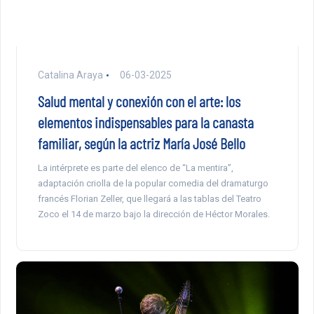
Catalina Araya
06-03-2025
Salud mental y conexión con el arte: los
elementos indispensables para la canasta
familiar, según la actriz María José Bello
La intérprete es parte del elenco de “La mentira”,
adaptación criolla de la popular comedia del dramaturgo
francés Florian Zeller, que llegará a las tablas del Teatro
Zoco el 14 de marzo bajo la dirección de Héctor Morales.