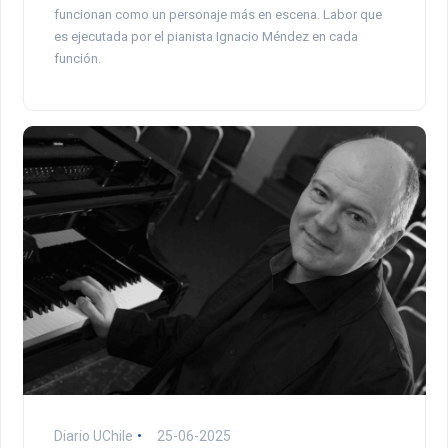
funcionan como un personaje más en escena. Labor que
es ejecutada por el pianista Ignacio Méndez en cada
función.
Diario UChile
25-06-2025