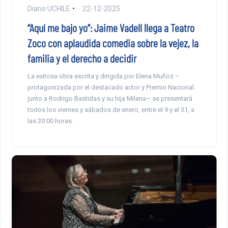
Diario UCHILE
22-12-2025
“Aquí me bajo yo”: Jaime Vadell llega a Teatro
Zoco con aplaudida comedia sobre la vejez, la
familia y el derecho a decidir
La exitosa obra escrita y dirigida por Elena Muñoz –
protagonizada por el destacado actor y Premio Nacional
junto a Rodrigo Bastidas y su hija Milena– se presentará
todos los viernes y sábados de enero, entre el 9 y el 31, a
las 20:00 horas.