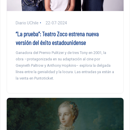
Diario UChile
22-07-2024
“La prueba”: Teatro Zoco estrena nueva
versión del éxito estadounidense
Ganadora del Premio Pulitzer y de tres Tony en 2001, la
obra –protagonizada en su adaptación al cine por
Gwyneth Paltrow y Anthony Hopkins– explora la delgada
línea entre la genialidad y la locura. Las entradas ya están a
la venta en Puntoticket.