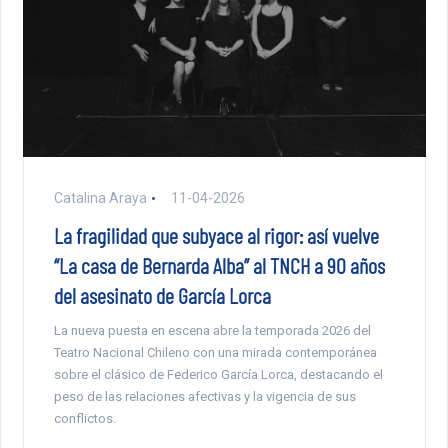
Catalina Araya
11-04-2026
La fragilidad que subyace al rigor: así vuelve
“La casa de Bernarda Alba” al TNCH a 90 años
del asesinato de García Lorca
La nueva puesta en escena abre la temporada 2026 del
Teatro Nacional Chileno con una mirada contemporánea
sobre el clásico de Federico García Lorca, destacando el
peso de las relaciones afectivas y la vigencia de sus
conflictos.