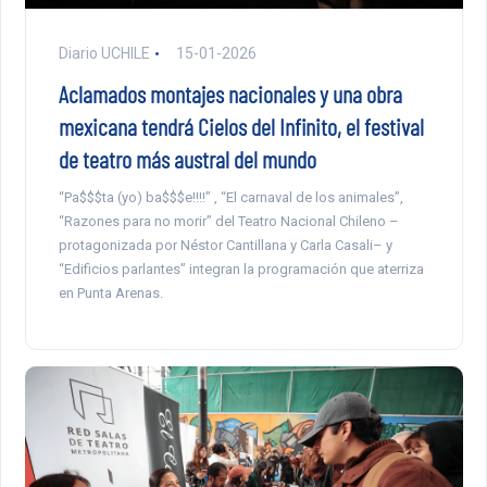
Diario UCHILE
15-01-2026
Aclamados montajes nacionales y una obra
mexicana tendrá Cielos del Infinito, el festival
de teatro más austral del mundo
“Pa$$$ta (yo) ba$$$e!!!!” , “El carnaval de los animales”,
“Razones para no morir” del Teatro Nacional Chileno –
protagonizada por Néstor Cantillana y Carla Casali– y
“Edificios parlantes” integran la programación que aterriza
en Punta Arenas.