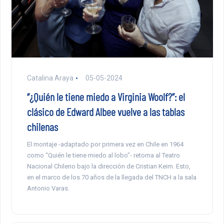
Catalina Araya
05-05-2024
“¿Quién le tiene miedo a Virginia Woolf?”: el
clásico de Edward Albee vuelve a las tablas
chilenas
El montaje -adaptado por primera vez en Chile en 1964
como “Quién le tiene miedo al lobo”- retorna al Teatro
Nacional Chileno bajo la dirección de Cristian Keim. Esto,
en el marco de los 70 años de la llegada del TNCH a la sala
Antonio Varas.