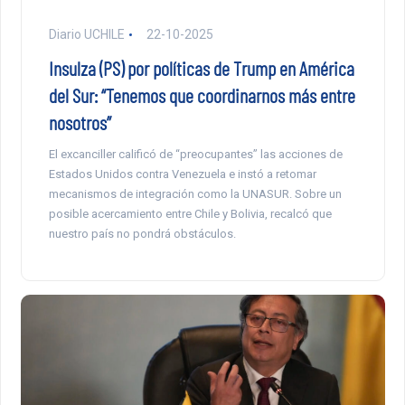
Diario UCHILE
22-10-2025
Insulza (PS) por políticas de Trump en América
del Sur: “Tenemos que coordinarnos más entre
nosotros”
El excanciller calificó de “preocupantes” las acciones de
Estados Unidos contra Venezuela e instó a retomar
mecanismos de integración como la UNASUR. Sobre un
posible acercamiento entre Chile y Bolivia, recalcó que
nuestro país no pondrá obstáculos.