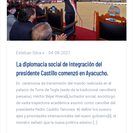
Esteban Silva
04-08-2021
La diplomacia social de integración del
presidente Castillo comenzó en Ayacucho.
En ceremonia de transmisión del mando realizada en el
palacio de Torre de Tagle (sede de la tradicional cancillería
peruana), Héctor Béjar Rivera[i],luchador social, sociólogo
de vasta trayectoria académica asumió como canciller del
presidente Pedro Castillo Terrones. Al definir los nuevos
ejes y prioridades internacionales del nuevo gobierno[ii], el
ministro señaló que la nueva política exterior […]