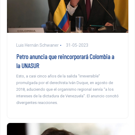
Luis Hernán Schwaner
31-05-2023
Petro anuncia que reincorporará Colombia a
la UNASUR
Esto, a casi cinco años de la salida “irreversible”
promulgada por el derechista Iván Duque, en agosto de
2018, aduciendo que el organismo regional servía “a los
intereses de la dictadura de Venezuela”. El anuncio concitó
divergentes reacciones.