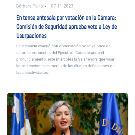
Bárbara Paillal
07-11-2023
En tensa antesala por votación en la Cámara:
Comisión de Seguridad aprueba veto a Ley de
Usurpaciones
La instancia evacuó con observación positiva once de
catorce propuestas del Ejecutivo. Considerando el
pronunciamiento, este miércoles la Sala tendrá que visar
las indicaciones en medio de las últimas definiciones de
las colectividades.