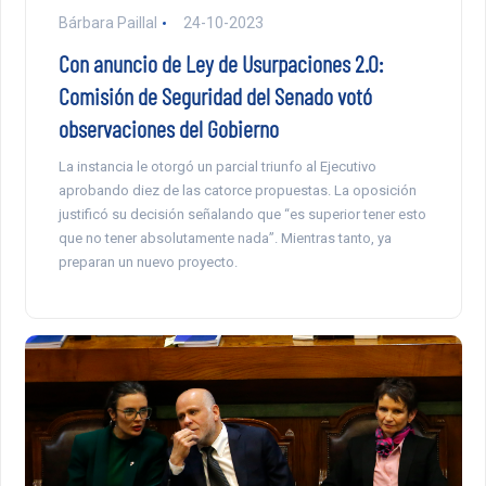
Bárbara Paillal
24-10-2023
Con anuncio de Ley de Usurpaciones 2.0:
Comisión de Seguridad del Senado votó
observaciones del Gobierno
La instancia le otorgó un parcial triunfo al Ejecutivo
aprobando diez de las catorce propuestas. La oposición
justificó su decisión señalando que “es superior tener esto
que no tener absolutamente nada”. Mientras tanto, ya
preparan un nuevo proyecto.