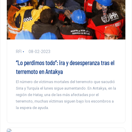
RFI
08-02-2023
“Lo perdimos todo”: ira y desesperanza tras el
terremoto en Antakya
El número de víctimas mortales del terremoto que sacudió
Siria y Turquía el lunes sigue aumentando. En Antakya, en la
región de Hatay, una de las más afectadas por el
terremoto, muchas víctimas siguen bajo los escombros a
la espera de ayuda.