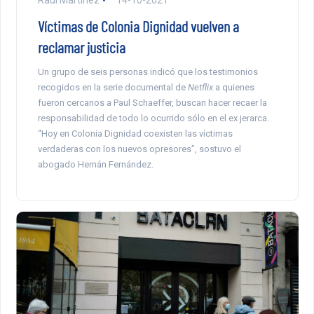
Víctimas de Colonia Dignidad vuelven a
reclamar justicia
Un grupo de seis personas indicó que los testimonios
recogidos en la serie documental de
Netflix
a quienes
fueron cercanos a Paul Schaeffer, buscan hacer recaer la
responsabilidad de todo lo ocurrido sólo en el ex jerarca.
“Hoy en Colonia Dignidad coexisten las víctimas
verdaderas con los nuevos opresores”, sostuvo el
abogado Hernán Fernández.