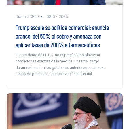
Diario UCHILE
08-07-2025
Trump escala su política comercial: anuncia
arancel del 50% al cobre y amenaza con
aplicar tasas de 200% a farmaceúticas
El presidente de EE.UU. no especificó los plazos ni
condiciones exactas de la medida. En tanto, cargó
duramente contra los gobiernos anteriores, a quienes
acusó de permitir la deslocalización industrial.