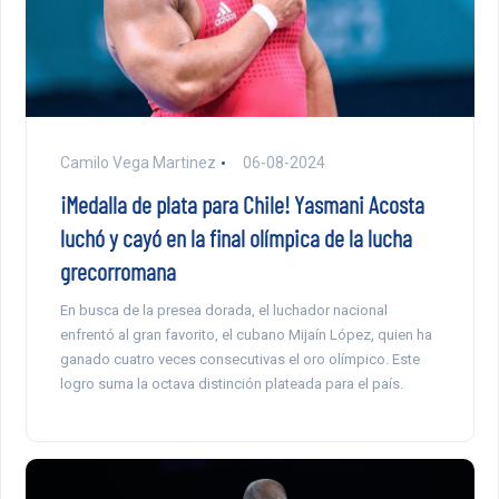
Camilo Vega Martinez
06-08-2024
¡Medalla de plata para Chile! Yasmani Acosta
luchó y cayó en la final olímpica de la lucha
grecorromana
En busca de la presea dorada, el luchador nacional
enfrentó al gran favorito, el cubano Mijaín López, quien ha
ganado cuatro veces consecutivas el oro olímpico. Este
logro suma la octava distinción plateada para el país.