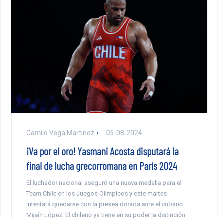
Camilo Vega Martinez
05-08-2024
¡Va por el oro! Yasmani Acosta disputará la
final de lucha grecorromana en París 2024
El luchador nacional aseguró una nueva medalla para el
Team Chile en los Juegos Olímpicos y este martes
intentará quedarse con la presea dorada ante el cubano
Mijaín López. El chileno ya tiene en su poder la distinción