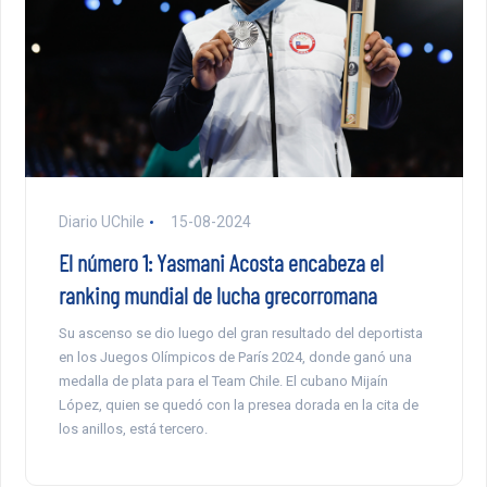
Diario UChile
15-08-2024
El número 1: Yasmani Acosta encabeza el
ranking mundial de lucha grecorromana
Su ascenso se dio luego del gran resultado del deportista
en los Juegos Olímpicos de París 2024, donde ganó una
medalla de plata para el Team Chile. El cubano Mijaín
López, quien se quedó con la presea dorada en la cita de
los anillos, está tercero.