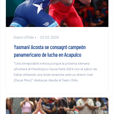
Diario UChile
23-02-2024
Yasmani Acosta se consagró campeón
panamericano de lucha en Acapulco
“Una inmejorable noticia porque la próxima semana
afrontará el Preolímpico hacia París 2024 con el sabor de
haber obtenido una linda revancha ante un eterno rival
(Óscar Pino)” destacan desde el Team Chile.