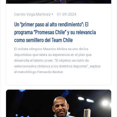
Camilo Vega Martinez
01-09-2024
Un “primer paso al alto rendimiento”: El
programa “Promesas Chile” y su relevancia
como semillero del Team Chile
El ciclista olímpico Mauricio Molina es uno de los
deportistas que relata su experiencia en el plan que
desarrolla el talento joven. “El objetivo es nutrir de
seleccionados chilenos a los distintos deportes”, explica
el metodólogo Fernando Becker.