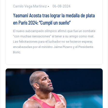
Camilo Vega Martinez
06-08-2024
Yasmani Acosta tras lograr la medalla de plata
en París 2024: “Cumplí un sueño”
El nuevo subcampeón olímpico afirmó que fue un combate
“con muchas sensaciones” al tener a su amigo como rival.
Las felicitaciones para el luchador no se hicieron esperar,
encabezadas por el ministro Jaime Pizarro y el Presidente
Boric.