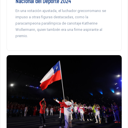
Nacional del Deporte 2024
En una votación ajustada, el luchador grecorromano se
impuso a otras figuras destacadas, como la
paracampeona paralímpica de canotaje Katherine
Wollermann, quien también era una firme aspirante al
premio.