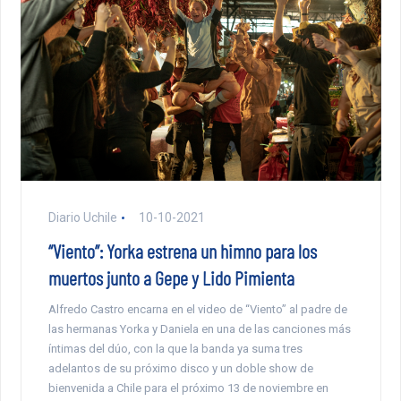
Diario Uchile
10-10-2021
“Viento”: Yorka estrena un himno para los
muertos junto a Gepe y Lido Pimienta
Alfredo Castro encarna en el video de “Viento” al padre de
las hermanas Yorka y Daniela en una de las canciones más
íntimas del dúo, con la que la banda ya suma tres
adelantos de su próximo disco y un doble show de
bienvenida a Chile para el próximo 13 de noviembre en