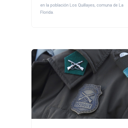
en la población Los Quillayes, comuna de La
Florida.