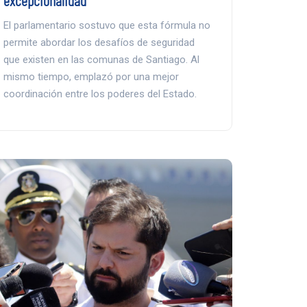
excepcionalidad”
El parlamentario sostuvo que esta fórmula no
permite abordar los desafíos de seguridad
que existen en las comunas de Santiago. Al
mismo tiempo, emplazó por una mejor
coordinación entre los poderes del Estado.