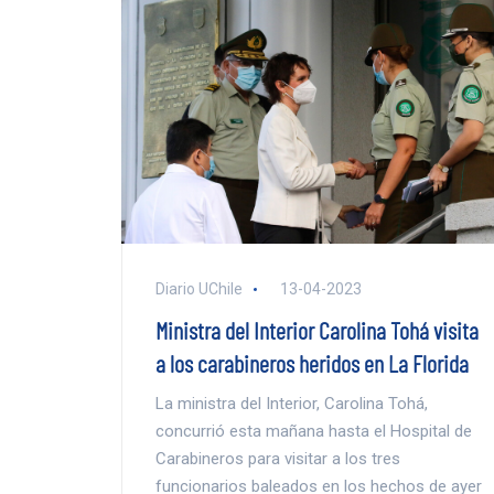
Diario UChile
13-04-2023
Ministra del Interior Carolina Tohá visita
a los carabineros heridos en La Florida
La ministra del Interior, Carolina Tohá,
concurrió esta mañana hasta el Hospital de
Carabineros para visitar a los tres
funcionarios baleados en los hechos de ayer