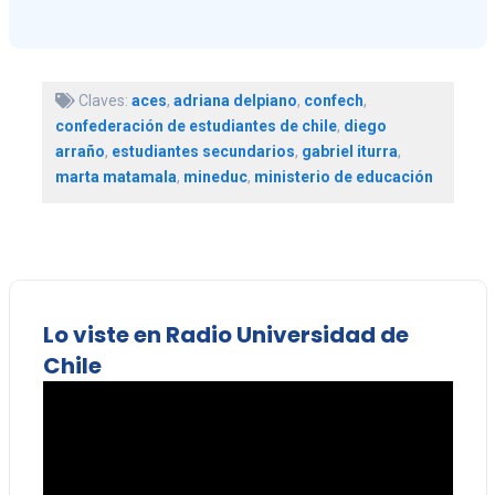
Claves:
aces
,
adriana delpiano
,
confech
,
confederación de estudiantes de chile
,
diego
arraño
,
estudiantes secundarios
,
gabriel iturra
,
marta matamala
,
mineduc
,
ministerio de educación
Lo viste en Radio Universidad de
Chile