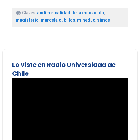
Claves:
andime
,
calidad de la educación
,
magisterio
,
marcela cubillos
,
mineduc
,
simce
Lo viste en Radio Universidad de
Chile