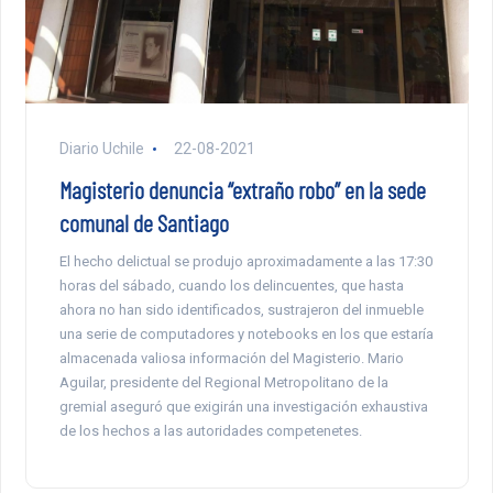
Diario Uchile
22-08-2021
Magisterio denuncia “extraño robo” en la sede
comunal de Santiago
El hecho delictual se produjo aproximadamente a las 17:30
horas del sábado, cuando los delincuentes, que hasta
ahora no han sido identificados, sustrajeron del inmueble
una serie de computadores y notebooks en los que estaría
almacenada valiosa información del Magisterio. Mario
Aguilar, presidente del Regional Metropolitano de la
gremial aseguró que exigirán una investigación exhaustiva
de los hechos a las autoridades competenetes.