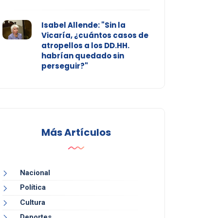
Isabel Allende: "Sin la
Vicaría, ¿cuántos casos de
atropellos a los DD.HH.
habrían quedado sin
perseguir?"
Más Artículos
Nacional
Política
Cultura
Deportes