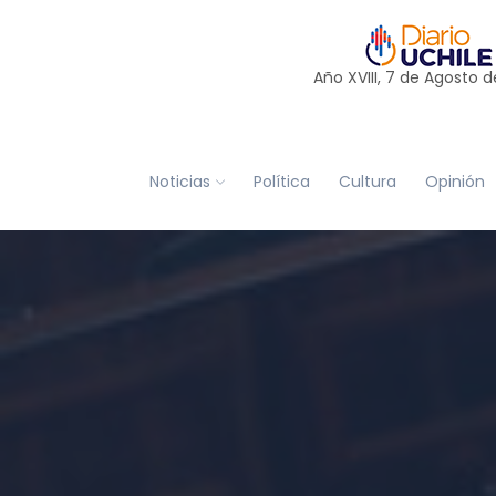
Año XVIII, 7 de
Agosto
d
Noticias
Política
Cultura
Opinión