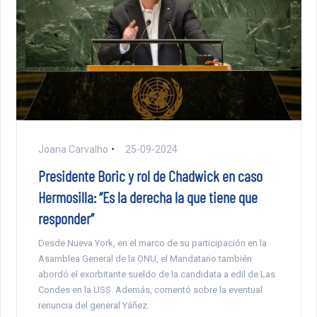
Joana Carvalho
25-09-2024
Presidente Boric y rol de Chadwick en caso
Hermosilla: “Es la derecha la que tiene que
responder”
Desde Nueva York, en el marco de su participación en la
Asamblea General de la ONU, el Mandatario también
abordó el exorbitante sueldo de la candidata a edil de Las
Condes en la USS. Además, comentó sobre la eventual
renuncia del general Yáñez.