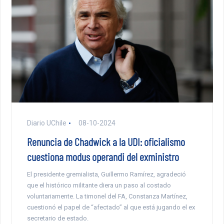
Diario UChile
08-10-2024
Renuncia de Chadwick a la UDI: oficialismo
cuestiona modus operandi del exministro
El presidente gremialista, Guillermo Ramírez, agradeció
que el histórico militante diera un paso al costado
voluntariamente. La timonel del FA, Constanza Martínez,
cuestionó el papel de “afectado” al que está jugando el ex
secretario de estado.