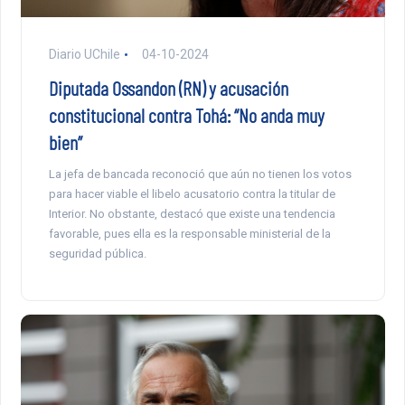
Diario UChile
04-10-2024
Diputada Ossandon (RN) y acusación
constitucional contra Tohá: “No anda muy
bien”
La jefa de bancada reconoció que aún no tienen los votos
para hacer viable el libelo acusatorio contra la titular de
Interior. No obstante, destacó que existe una tendencia
favorable, pues ella es la responsable ministerial de la
seguridad pública.