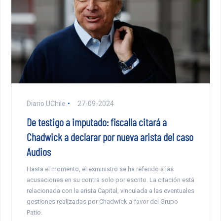
Diario UChile
27-09-2024
De testigo a imputado: fiscalía citará a
Chadwick a declarar por nueva arista del caso
Audios
Hasta el momento, el exministro se ha referido a las
acusaciones en su contra solo por escrito. La citación está
relacionada con la arista Capital, vinculada a las eventuales
gestiones realizadas por Chadwick a favor del Grupo
Patio.