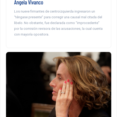
Ángela Vivanco
Los nueve firmantes de centroizquierda ingresaron un
“téngase presente” para corregir una causal mal citada del
libelo. No obstante, fue declarada como “improcedente”
por la comisión revisora de las acusaciones, la cual cuenta
con mayoría opositora.