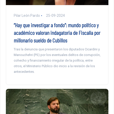
Pilar León Pardo
25-09-2024
“Hay que investigar a fondo”: mundo político y
académico valoran indagatoria de Fiscalía por
millonario sueldo de Cubillos
Tras la denuncia que presentaron los diputados Cicardini y
Manouchehri (PS) por los eventuales delitos de corrupción,
cohecho y financiamiento irregular de la política, entre
otros, el Ministerio Público dio inicio a la revisión de los
antecedentes.