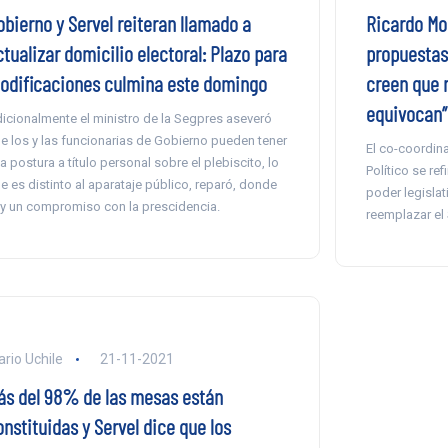
obierno y Servel reiteran llamado a
Ricardo Mo
tualizar domicilio electoral: Plazo para
propuestas
odificaciones culmina este domingo
creen que 
equivocan”
icionalmente el ministro de la Segpres aseveró
e los y las funcionarias de Gobierno pueden tener
El co-coordin
a postura a título personal sobre el plebiscito, lo
Político se ref
e es distinto al aparataje público, reparó, donde
poder legislati
y un compromiso con la prescidencia.
reemplazar el
ario Uchile
21-11-2021
ás del 98% de las mesas están
nstituidas y Servel dice que los