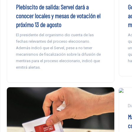
Plebiscito de salida: Servel dará a
G
conocer locales y mesas de votación el
ac
próximo 13 de agosto
m
El presidente del organismo dio cuenta de las
Ad
fechas relevantes del proceso eleccionario.
qu
Además indicó que el Servel, pese a no tener
un
mecanismos de fiscalización sobre la difusión de
qu
mentiras para el proceso eleccionario, indicó que
ha
emitirá alertas.
Di
M
co