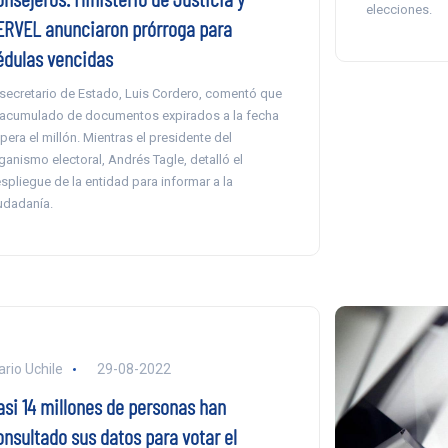
elecciones.
ERVEL anunciaron prórroga para
édulas vencidas
 secretario de Estado, Luis Cordero, comentó que
 acumulado de documentos expirados a la fecha
pera el millón. Mientras el presidente del
ganismo electoral, Andrés Tagle, detalló el
spliegue de la entidad para informar a la
udadanía.
ario Uchile
29-08-2022
asi 14 millones de personas han
onsultado sus datos para votar el