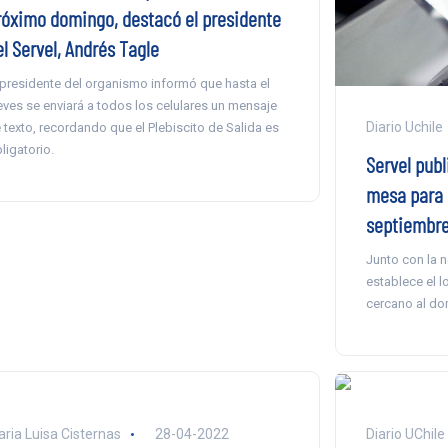
róximo domingo, destacó el presidente
l Servel, Andrés Tagle
 presidente del organismo informó que hasta el
eves se enviará a todos los celulares un mensaje
Diario Uchile
 texto, recordando que el Plebiscito de Salida es
ligatorio.
Servel pub
mesa para e
septiembr
Junto con la 
establece el l
cercano al do
ria Luisa Cisternas
28-04-2022
Diario UChile