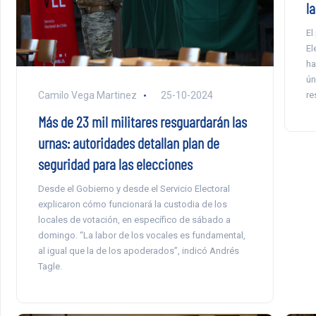
l
El
El
ha
ún
re
Camilo Vega Martinez
25-10-2024
Más de 23 mil militares resguardarán las
urnas: autoridades detallan plan de
seguridad para las elecciones
Desde el Gobierno y desde el Servicio Electoral
explicaron cómo funcionará la custodia de los
locales de votación, en específico de sábado a
domingo. “La labor de los vocales es fundamental,
al igual que la de los apoderados”, indicó Andrés
Tagle.