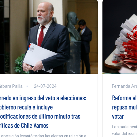
rbara Paillal
24-07-2024
Fernanda Ar
nredo en ingreso del veto a elecciones:
Reforma el
obierno recula e incluye
repuso mul
odificaciones de último minuto tras
votar
ríticas de Chile Vamos
Los parlament
valor del ree
 oposición levantó todas las alertas en relación a