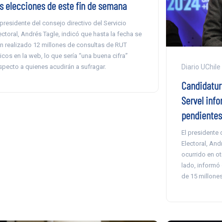
as elecciones de este fin de semana
 presidente del consejo directivo del Servicio
ectoral, Andrés Tagle, indicó que hasta la fecha se
n realizado 12 millones de consultas de RUT
icos en la web, lo que sería “una buena cifra”
specto a quienes acudirán a sufragar.
Diario UChile
Candidatur
Servel inf
pendientes
El presidente 
Electoral, And
ocurrido en ot
lado, informó
de 15 millones