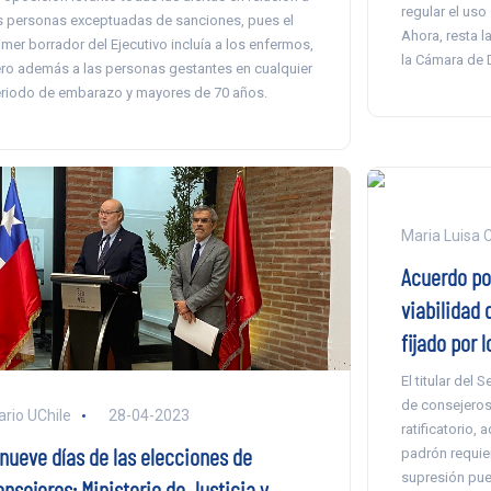
regular el uso
s personas exceptuadas de sanciones, pues el
Ahora, resta l
imer borrador del Ejecutivo incluía a los enfermos,
la Cámara de 
ro además a las personas gestantes en cualquier
riodo de embarazo y mayores de 70 años.
Maria Luisa 
Acuerdo por
viabilidad 
fijado por 
El titular del 
de consejeros 
ario UChile
28-04-2023
ratificatorio,
 nueve días de las elecciones de
padrón requie
supresión pued
nsejeros: Ministerio de Justicia y