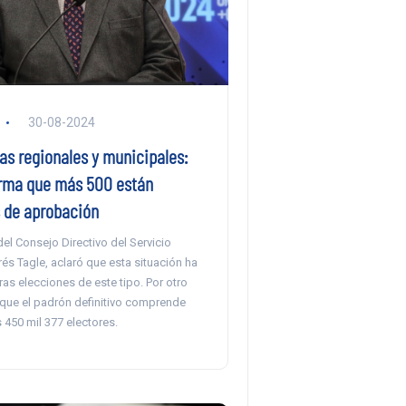
30-08-2024
as regionales y municipales:
orma que más 500 están
 de aprobación
del Consejo Directivo del Servicio
rés Tagle, aclaró que esta situación ha
ras elecciones de este tipo. Por otro
 que el padrón definitivo comprende
 450 mil 377 electores.