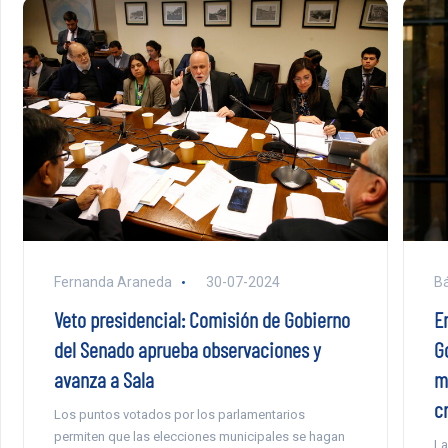
Bá
Fernanda Araneda
30-07-2024
E
Veto presidencial: Comisión de Gobierno
G
del Senado aprueba observaciones y
m
avanza a Sala
c
Los puntos votados por los parlamentarios
permiten que las elecciones municipales se hagan
La