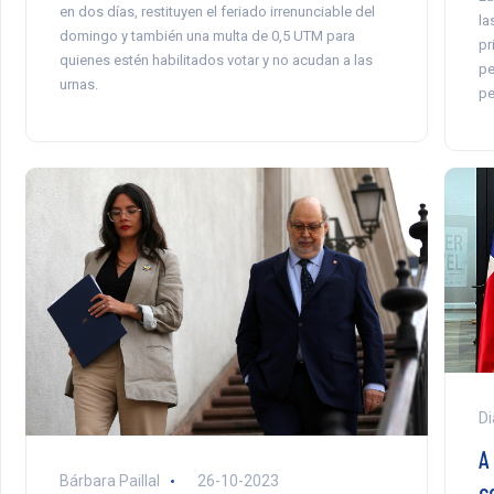
en dos días, restituyen el feriado irrenunciable del
la
domingo y también una multa de 0,5 UTM para
pr
quienes estén habilitados votar y no acudan a las
pe
urnas.
pe
Di
A
Bárbara Paillal
26-10-2023
co