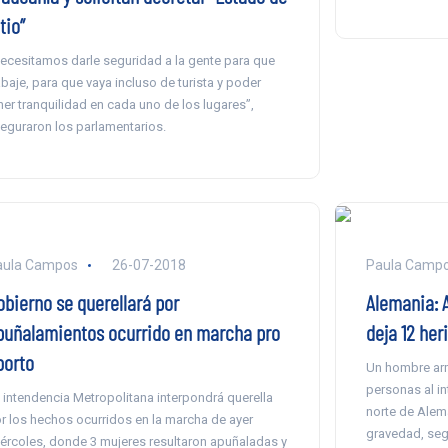
tio”
ecesitamos darle seguridad a la gente para que
abaje, para que vaya incluso de turista y poder
ner tranquilidad en cada uno de los lugares”,
eguraron los parlamentarios.
aula Campos
26-07-2018
Paula Camp
obierno se querellará por
Alemania: A
puñalamientos ocurrido en marcha pro
deja 12 her
borto
Un hombre arm
personas al in
 intendencia Metropolitana interpondrá querella
norte de Alem
r los hechos ocurridos en la marcha de ayer
gravedad, segú
ércoles, donde 3 mujeres resultaron apuñaladas y