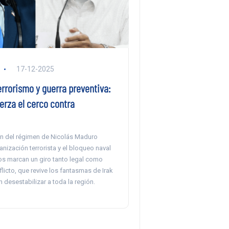
17-12-2025
errorismo y guerra preventiva:
erza el cerco contra
n del régimen de Nicolás Maduro
ización terrorista y el bloqueo naval
os marcan un giro tanto legal como
nflicto, que revive los fantasmas de Irak
desestabilizar a toda la región.