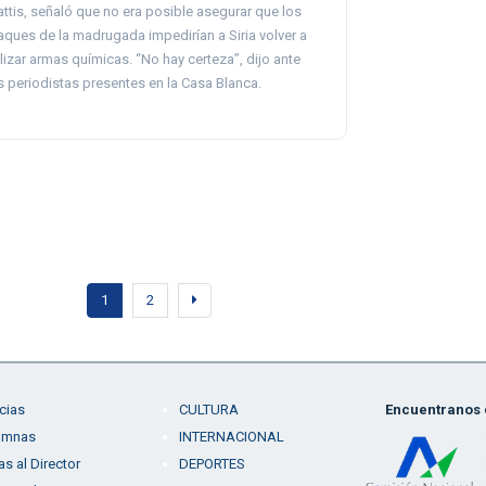
ttis, señaló que no era posible asegurar que los
aques de la madrugada impedirían a Siria volver a
ilizar armas químicas. “No hay certeza”, dijo ante
s periodistas presentes en la Casa Blanca.
1
2
cias
CULTURA
Encuentranos e
umnas
INTERNACIONAL
as al Director
DEPORTES