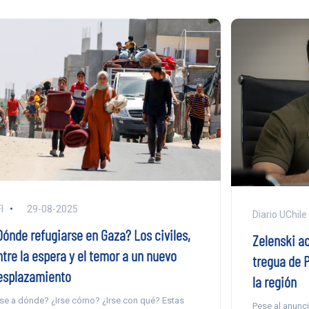
I
29-08-2025
Diario UChile
Dónde refugiarse en Gaza? Los civiles,
Zelenski ac
ntre la espera y el temor a un nuevo
tregua de 
esplazamiento
la región
rse a dónde? ¿Irse cómo? ¿Irse con qué? Estas
Pese al anunci