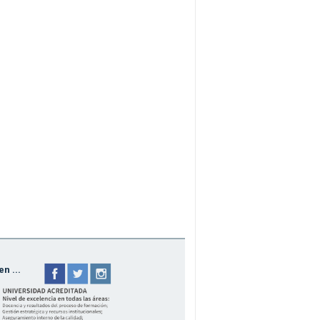
n ...