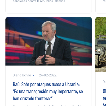
sanciones contra la república islámica.
re
Diario Uchile
24-02-2022
Di
Raúl Sohr por ataques rusos a Ucrania:
D
“Es una transgresión muy importante, se
r
han cruzado fronteras”
A