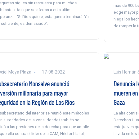
eguntas siguen sin respuesta para muchos
más de 900 bo
bitantes. Así que se aferran a esta última
exige mayor p
peranza: “Si Dios quiere, esta guerra terminará. Ya
niega los hec
 suficiente, es demasiado”.
de romper la 
ciel Moya Plaza
17-08-2022
Luis Hernán
ubsecretario Monsalve anunció
Denuncia la
nversión millonaria para mayor
mueren en 
eguridad en la Región de Los Ríos
Gaza
 subsecretario del Interior se reunió este miércoles
La alta comis
n autoridades de la zona, donde también se
Derechos Hum
firió a las presiones de la derecha para que amplíe
este jueves q
 querella contra el líder de la CAM, Héctor Llaitul,
la vida en los