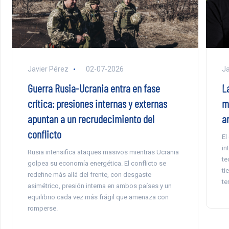
Javier Pérez
02-07-2026
Ja
Guerra Rusia-Ucrania entra en fase
L
crítica: presiones internas y externas
m
apuntan a un recrudecimiento del
a
conflicto
El
in
Rusia intensifica ataques masivos mientras Ucrania
te
golpea su economía energética. El conflicto se
ti
redefine más allá del frente, con desgaste
te
asimétrico, presión interna en ambos países y un
equilibrio cada vez más frágil que amenaza con
romperse.