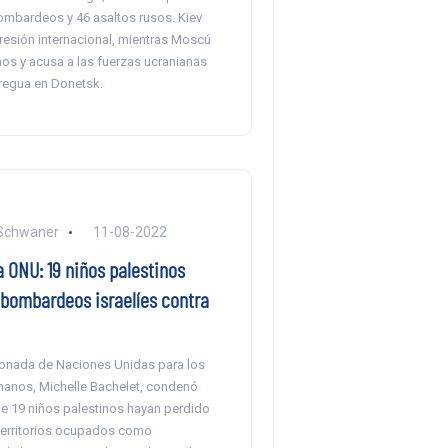
mbardeos y 46 asaltos rusos. Kiev
resión internacional, mientras Moscú
hos y acusa a las fuerzas ucranianas
tregua en Donetsk.
 Schwaner
11-08-2022
 ONU: 19 niños palestinos
bombardeos israelíes contra
ionada de Naciones Unidas para los
anos, Michelle Bachelet, condenó
ue 19 niños palestinos hayan perdido
 territorios ocupados como