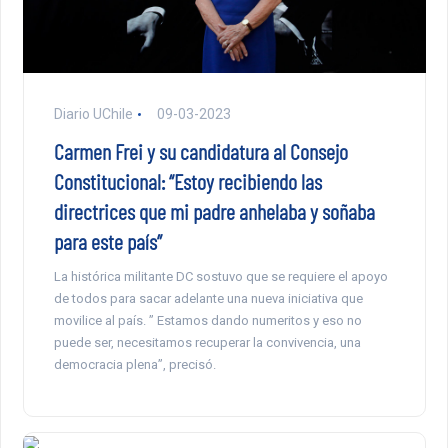
Diario UChile
09-03-2023
Carmen Frei y su candidatura al Consejo
Constitucional: “Estoy recibiendo las
directrices que mi padre anhelaba y soñaba
para este país”
La histórica militante DC sostuvo que se requiere el apoyo
de todos para sacar adelante una nueva iniciativa que
movilice al país. ” Estamos dando numeritos y eso no
puede ser, necesitamos recuperar la convivencia, una
democracia plena”, precisó.