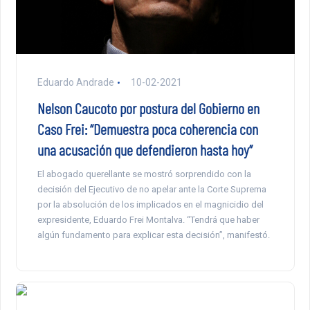
Eduardo Andrade
10-02-2021
Nelson Caucoto por postura del Gobierno en
Caso Frei: “Demuestra poca coherencia con
una acusación que defendieron hasta hoy”
El abogado querellante se mostró sorprendido con la
decisión del Ejecutivo de no apelar ante la Corte Suprema
por la absolución de los implicados en el magnicidio del
expresidente, Eduardo Frei Montalva. “Tendrá que haber
algún fundamento para explicar esta decisión”, manifestó.