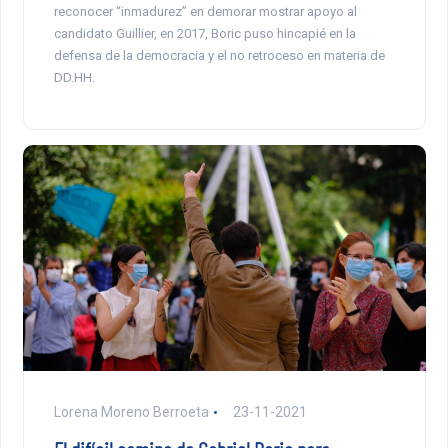
reconocer “inmadurez” en demorar mostrar apoyo al
candidato Guillier, en 2017, Boric puso hincapié en la
defensa de la democracia y el no retroceso en materia de
DD.HH.
Lorena Moreno Berroeta
23-11-2021