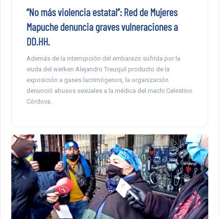
“No más violencia estatal”: Red de Mujeres
Mapuche denuncia graves vulneraciones a
DD.HH.
Además de la interrupción del embarazo sufrida por la
viuda del werken Alejandro Treuquil producto de la
exposición a gases lacrimógenos, la organización
denunció abusos sexuales a la médica del machi Celestino
Córdova.