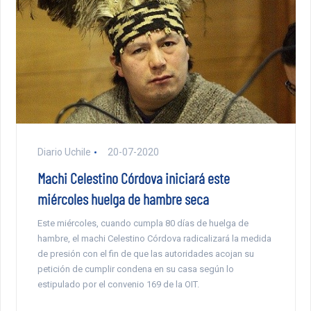
Diario Uchile
20-07-2020
Machi Celestino Córdova iniciará este
miércoles huelga de hambre seca
Este miércoles, cuando cumpla 80 días de huelga de
hambre, el machi Celestino Córdova radicalizará la medida
de presión con el fin de que las autoridades acojan su
petición de cumplir condena en su casa según lo
estipulado por el convenio 169 de la OIT.