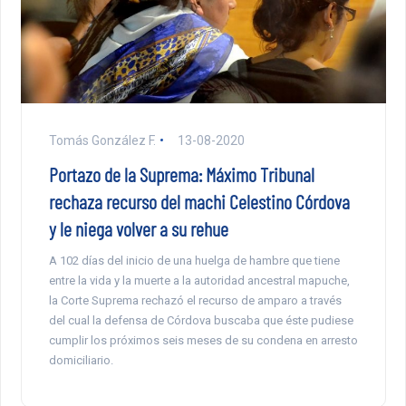
Tomás González F.
13-08-2020
Portazo de la Suprema: Máximo Tribunal
rechaza recurso del machi Celestino Córdova
y le niega volver a su rehue
A 102 días del inicio de una huelga de hambre que tiene
entre la vida y la muerte a la autoridad ancestral mapuche,
la Corte Suprema rechazó el recurso de amparo a través
del cual la defensa de Córdova buscaba que éste pudiese
cumplir los próximos seis meses de su condena en arresto
domiciliario.