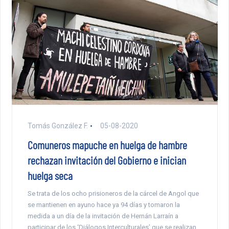
Tomás González F.
05-08-2020
Comuneros mapuche en huelga de hambre
rechazan invitación del Gobierno e inician
huelga seca
Se trata de los ocho prisioneros de la cárcel de Angol que
se mantienen en ayuno hace ya 94 días y tomaron la
medida a un día de la invitación de Hernán Larraín a
participar de los ‘Diálogos Interculturales’ que se realizan