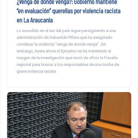
¿Venga de donde venga?: Gobierno mantiene
“en evaluación” querellas por violencia racista
en La Araucanía
Lo sucedido en el sur del país sigue persiguiendo a una
administración de Sebastián Piñera que ha asegurado
condenar la violencia “venga de donde venga”. Sin
embargo, hasta ahora el Ejecutivo se ha mantenido al
margen de la investigación que inició de oficio la Fiscalía
regional para buscar a los responsables de una noche de
grave violencia racista.