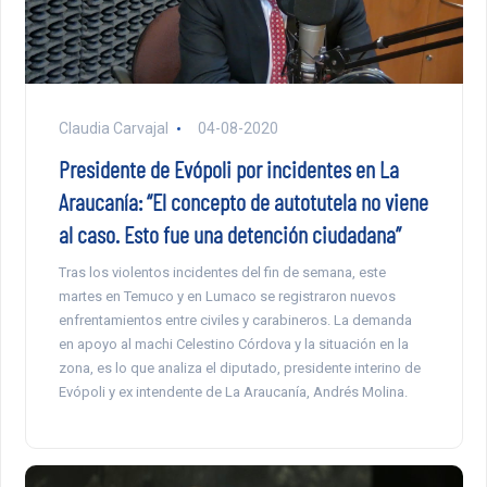
Claudia Carvajal
04-08-2020
Presidente de Evópoli por incidentes en La
Araucanía: “El concepto de autotutela no viene
al caso. Esto fue una detención ciudadana”
Tras los violentos incidentes del fin de semana, este
martes en Temuco y en Lumaco se registraron nuevos
enfrentamientos entre civiles y carabineros. La demanda
en apoyo al machi Celestino Córdova y la situación en la
zona, es lo que analiza el diputado, presidente interino de
Evópoli y ex intendente de La Araucanía, Andrés Molina.