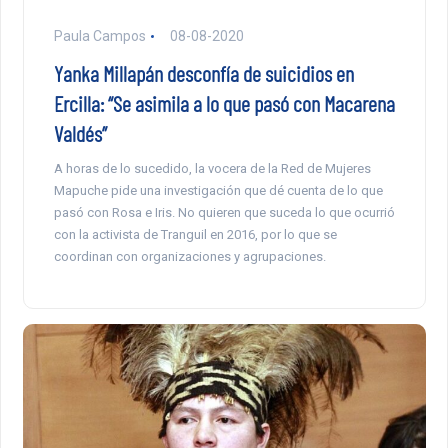
Paula Campos
08-08-2020
Yanka Millapán desconfía de suicidios en
Ercilla: “Se asimila a lo que pasó con Macarena
Valdés”
A horas de lo sucedido, la vocera de la Red de Mujeres
Mapuche pide una investigación que dé cuenta de lo que
pasó con Rosa e Iris. No quieren que suceda lo que ocurrió
con la activista de Tranguil en 2016, por lo que se
coordinan con organizaciones y agrupaciones.