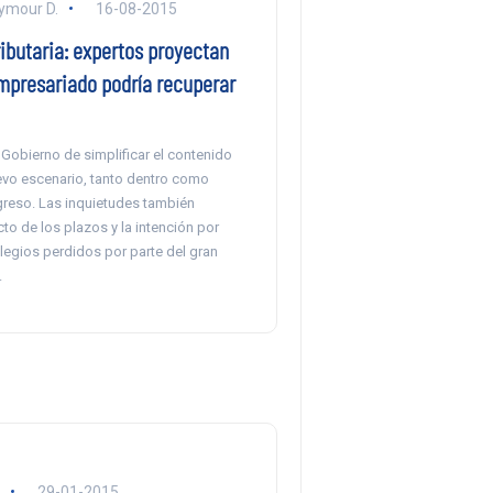
ymour D.
16-08-2015
ibutaria: expertos proyectan
mpresariado podría recuperar
 Gobierno de simplificar el contenido
evo escenario, tanto dentro como
greso. Las inquietudes también
to de los plazos y la intención por
ilegios perdidos por parte del gran
.
29-01-2015