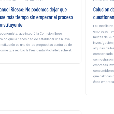
anuel Riesco: No podemos dejar que
Colusión d
ase más tiempo sin empezar el proceso
cuestionan
onstituyente
La Fiscalía N
empresas navie
 economista, que integró la Comisión Engel,
multas de 75 m
calcó que la necesidad de establecer una nueva
investigación 
nstitución es una de las propuestas centrales del
algunas de las
forme que recibió la Presidenta Michelle Bachelet.
compensada. E
se mostraron 
empresas invol
consumidores 
que califican
ética empresar