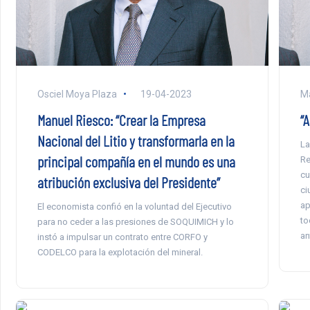
Osciel Moya Plaza
19-04-2023
Ma
Manuel Riesco: “Crear la Empresa
“
Nacional del Litio y transformarla en la
La
principal compañía en el mundo es una
Re
cu
atribución exclusiva del Presidente”
ci
ap
El economista confió en la voluntad del Ejecutivo
to
para no ceder a las presiones de SOQUIMICH y lo
an
instó a impulsar un contrato entre CORFO y
CODELCO para la explotación del mineral.