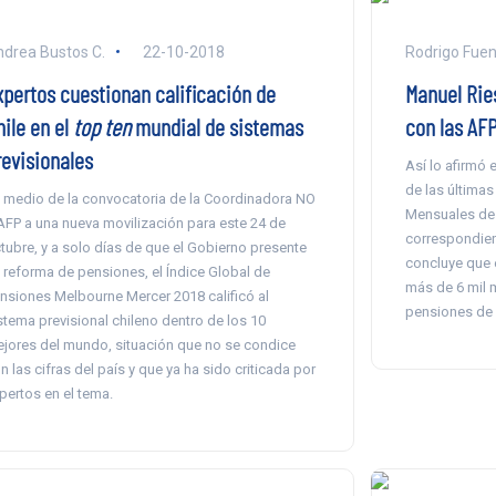
drea Bustos C.
22-10-2018
Rodrigo Fuen
xpertos cuestionan calificación de
Manuel Rie
hile en el
top ten
mundial de sistemas
con las AF
revisionales
Así lo afirmó
de las últimas
 medio de la convocatoria de la Coordinadora NO
Mensuales de
AFP a una nueva movilización para este 24 de
correspondient
tubre, y a solo días de que el Gobierno presente
concluye que 
 reforma de pensiones, el Índice Global de
más de 6 mil 
nsiones Melbourne Mercer 2018 calificó al
pensiones de
stema previsional chileno dentro de los 10
jores del mundo, situación que no se condice
n las cifras del país y que ya ha sido criticada por
pertos en el tema.