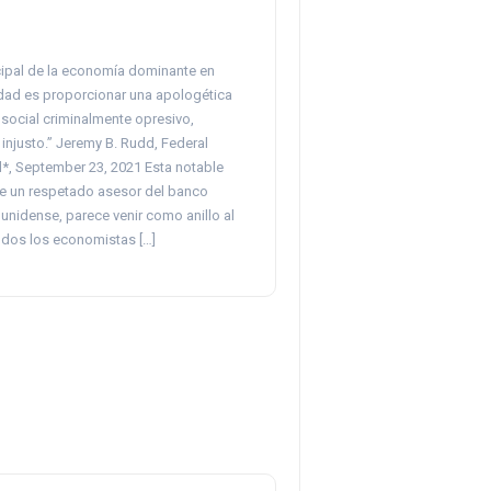
ncipal de la economía dominante en
dad es proporcionar una apologética
social criminalmente opresivo,
 injusto.” Jeremy B. Rudd, Federal
*, September 23, 2021 Esta notable
 de un respetado asesor del banco
unidense, parece venir como anillo al
odos los economistas […]