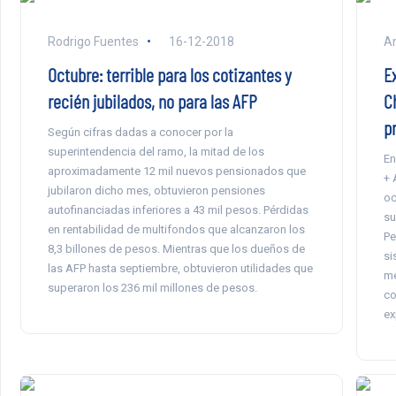
Rodrigo Fuentes
16-12-2018
An
Octubre: terrible para los cotizantes y
E
recién jubilados, no para las AFP
C
p
Según cifras dadas a conocer por la
superintendencia del ramo, la mitad de los
En
aproximadamente 12 mil nuevos pensionados que
+ 
jubilaron dicho mes, obtuvieron pensiones
oc
autofinanciadas inferiores a 43 mil pesos. Pérdidas
su
en rentabilidad de multifondos que alcanzaron los
Pe
8,3 billones de pesos. Mientras que los dueños de
si
las AFP hasta septiembre, obtuvieron utilidades que
me
superaron los 236 mil millones de pesos.
co
ex