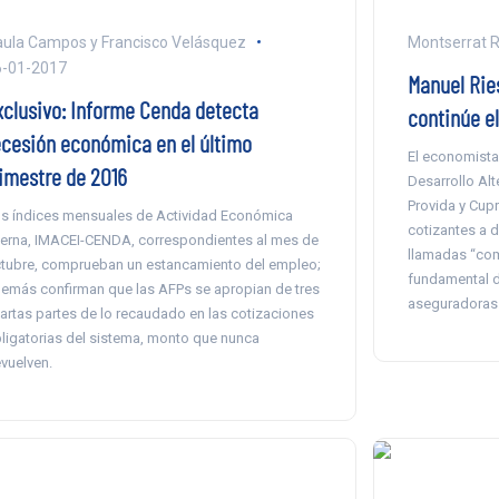
ula Campos y Francisco Velásquez
Montserrat R
6-01-2017
Manuel Ries
xclusivo: Informe Cenda detecta
continúe el
ecesión económica en el último
El economista
rimestre de 2016
Desarrollo Alt
Provida y Cupr
s índices mensuales de Actividad Económica
cotizantes a d
terna, IMACEI-CENDA, correspondientes al mes de
llamadas “com
tubre, comprueban un estancamiento del empleo;
fundamental d
emás confirman que las AFPs se apropian de tres
aseguradoras
artas partes de lo recaudado en las cotizaciones
ligatorias del sistema, monto que nunca
vuelven.