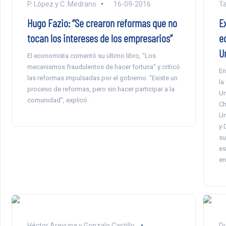
P. López y C. Medrano
16-09-2016
Ta
Hugo Fazio: “Se crearon reformas que no
E
tocan los intereses de los empresarios”
e
U
El economista comentó su último libro, “Los
mecanismos fraudulentos de hacer fortuna” y criticó
En
las reformas impulsadas por el gobierno. “Existe un
la
proceso de reformas, pero sin hacer participar a la
Un
comunidad”, explicó.
Ch
Un
y 
su
es
en
Héctor Areyuna y Gonzalo Castillo
Di