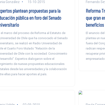
nia González
15-10-2015
Fernando Se
xpertos plantean propuestas para la
Reforma Tr
ducación pública en foro del Senado
que gran e
niversitario
beneficios
 el marco del proceso de Reforma al Estatuto de
El anuncio del
 Universidad de Chile que ha convocado el Senado
plantea un nu
iversitario, se realizó en Radio Universidad de
fuera del Con
ile el Cuarto Foro titulado “Relación de la
radican respec
iversidad de Chile con la sociedad: Conocimiento
recuperar priv
Desarrollo”. Expertos dialogaron sobre el
empresariado
rgimiento de nuevas propuestas educacionales
tatales desde las universidades y la colaboración
tre ellas para hacer aportes al país.
ario Uchile
02-05-2015
Paula Correa