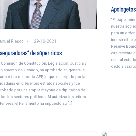
Apologetas
“El papel pri
nuestra socie
para un orden 
insostenible e
nuel Riesco
29-10-2021
Reserve Board
Aseguradoras” de súper ricos
cita reciente
central estado
 Comisión de Constitución, Legislación, Justicia y
dedo a casi t
glamento del Senado, ha aprobado en general el
arto retiro del fondo AFP, lo que es exigido por la
udadanía en diferentes estratos sociales y fue
robado por una amplia mayoría de diputados de
dos los sectores políticos. Al autorizar los retiros
teriores, el Parlamento ha impuesto su […]