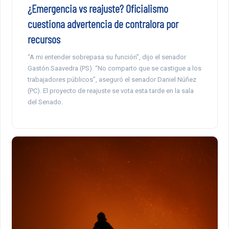
¿Emergencia vs reajuste? Oficialismo
cuestiona advertencia de contralora por
recursos
“A mi entender sobrepasa su función”, dijo el senador
Gastón Saavedra (PS). “No comparto que se castigue a los
trabajadores públicos”, aseguró el senador Daniel Núñez
(PC). El proyecto de reajuste se vota esta tarde en la sala
del Senado.