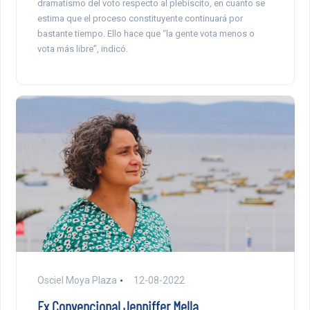
dramatismo del voto respecto al plebiscito, en cuanto se
estima que el proceso constituyente continuará por
bastante tiempo. Ello hace que “la gente vota menos o
vota más libre”, indicó.
Osciel Moya Plaza
12-08-2022
Ex Convencional Jenniffer Mella