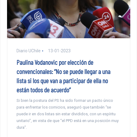
Diario UChile
13-01-2023
Paulina Vodanovic por elección de
convencionales: “No se puede llegar a una
lista si los que van a participar de ella no
están todos de acuerdo”
Si bien la postura del PS ha sido formar un pacto único
para enfrentar los comicios, aseguró que también “se
puede ir en dos listas sin estar divididos, con un espíritu
unitario”, en vista de que “el PPD está en una posición muy
dura”.