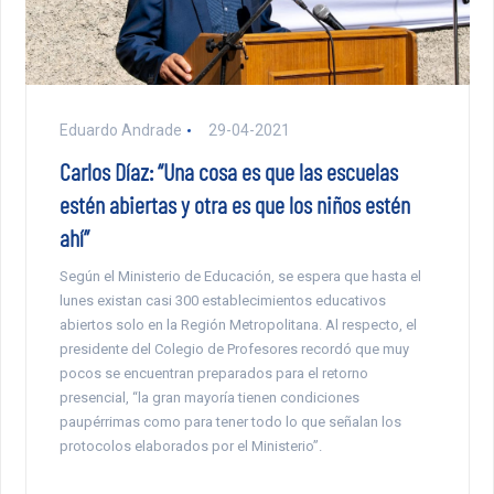
Eduardo Andrade
29-04-2021
Carlos Díaz: “Una cosa es que las escuelas
estén abiertas y otra es que los niños estén
ahí”
Según el Ministerio de Educación, se espera que hasta el
lunes existan casi 300 establecimientos educativos
abiertos solo en la Región Metropolitana. Al respecto, el
presidente del Colegio de Profesores recordó que muy
pocos se encuentran preparados para el retorno
presencial, “la gran mayoría tienen condiciones
paupérrimas como para tener todo lo que señalan los
protocolos elaborados por el Ministerio”.