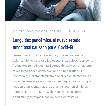
Maritza Tapia, Prensa U. de Chile.
30-05-2021
Languidez pandémica, el nuevo estado
emocional causado por el Covid-19
Desmotivación, falta de energía y una sensación de
estancamiento es lo que los especialistas describen como
“languidez pandémica”. La llegada del COVID-19 hizo que
muchas personas cambiarán sus rutinas diarias. El
teletrabajo, el distanciamiento social, las cuarentenas, las
cifras de nuevos casos que no dan tregua han hecho que
las personas sientan que los días transcurren similares.
Especialistas de la U. de Chile, analizan esta nueva
condición y entregan luces de cómo enfrentarlo.