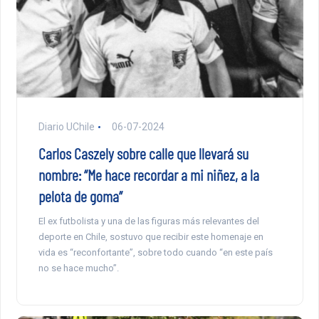
Diario UChile
06-07-2024
Carlos Caszely sobre calle que llevará su
nombre: “Me hace recordar a mi niñez, a la
pelota de goma”
El ex futbolista y una de las figuras más relevantes del
deporte en Chile, sostuvo que recibir este homenaje en
vida es “reconfortante”, sobre todo cuando “en este país
no se hace mucho”.