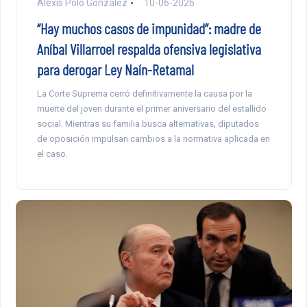
Alexis Polo González
10-06-2026
“Hay muchos casos de impunidad”: madre de
Aníbal Villarroel respalda ofensiva legislativa
para derogar Ley Naín-Retamal
La Corte Suprema cerró definitivamente la causa por la
muerte del joven durante el primer aniversario del estallido
social. Mientras su familia busca alternativas, diputados
de oposición impulsan cambios a la normativa aplicada en
el caso.