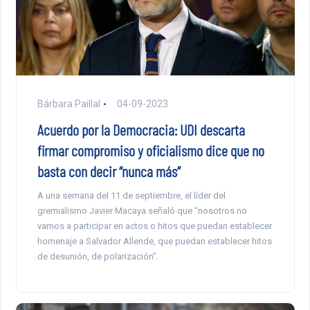
Bárbara Paillal
04-09-2023
Acuerdo por la Democracia: UDI descarta
firmar compromiso y oficialismo dice que no
basta con decir “nunca más”
A una semana del 11 de septiembre, el líder del
gremialismo Javier Macaya señaló que “nosotros no
vamos a participar en actos o hitos que puedan establecer
homenaje a Salvador Allende, que puedan establecer hitos
de desunión, de polarización”.