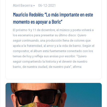
Abril Becerra
06-12-2021
Mauricio Redolés: “Lo más importante en este
momento es apoyar a Boric”
El próximo 9 y 11 de diciembre, el músico y poeta volverá a
los escenarios para presentar su último disco:
Quiero
seguir continuando
, una producción llena de colores que
apela a la fraternidad, al amor y a la vida de barrio. Según el
compositor, el álbum está fuertemente conectado con los
temas de hoy y refleja sus ansias por escribir: “Quiero
seguir compartiendo la historia y el devenir de nuestro
barrio, de nuestra ciudad, de nuestro país”, afirma