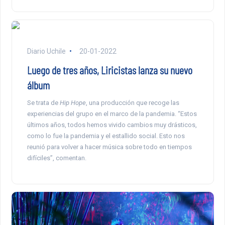
Diario Uchile
20-01-2022
Luego de tres años, Liricistas lanza su nuevo
álbum
Se trata de
Hip Hope
, una producción que recoge las
experiencias del grupo en el marco de la pandemia. “Estos
últimos años, todos hemos vivido cambios muy drásticos,
como lo fue la pandemia y el estallido social. Esto nos
reunió para volver a hacer música sobre todo en tiempos
difíciles”, comentan.