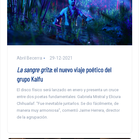
Abril Becerra
29-12-2021
La sangre grita
: el nuevo viaje poético del
grupo Kalfu
El disco físico será lanzado en enero y presenta un cruce
entre dos poetas fundamentales: Gabriela Mistral y Elicura
Chihuailaf. “Fue inevitable juntarlos. Se dio fácilmente, de
manera muy armoniosa”, comentó Jaime Herrera, director
de la agrupación.