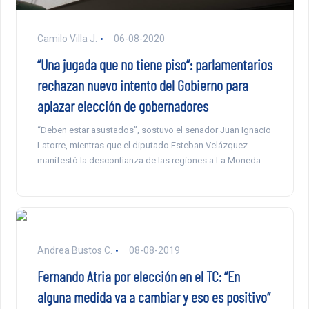
Camilo Villa J.
06-08-2020
“Una jugada que no tiene piso”: parlamentarios
rechazan nuevo intento del Gobierno para
aplazar elección de gobernadores
“Deben estar asustados”, sostuvo el senador Juan Ignacio
Latorre, mientras que el diputado Esteban Velázquez
manifestó la desconfianza de las regiones a La Moneda.
Andrea Bustos C.
08-08-2019
Fernando Atria por elección en el TC: “En
alguna medida va a cambiar y eso es positivo”