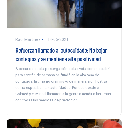
Raúl Martínez
14-05-2021
Refuerzan llamado al autocuidado: No bajan
contagios y se mantiene alta positividad
A pesar de que la postergación de las votaciones de abril
para este fin de semana se fundó en la alta tasa de
contagios, la cifra no disminuyó de manera significativa
como esperaban las autoridades. Por eso desde el
Colmed y el Minsal llamaron a la gente a acudir a las urnas
con todas las medidas de prevención.