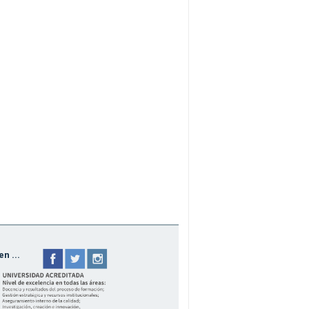
n ...