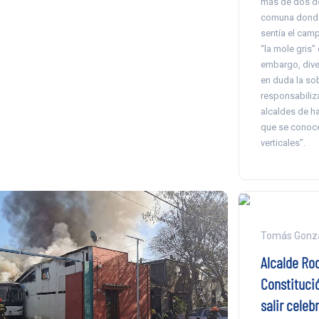
más de dos d
comuna donde
sentía el camp
“la mole gris” 
embargo, dive
en duda la sob
responsabiliz
alcaldes de ha
que se conoc
verticales”.
Tomás Gonzá
Alcalde Rod
Constituci
salir celeb