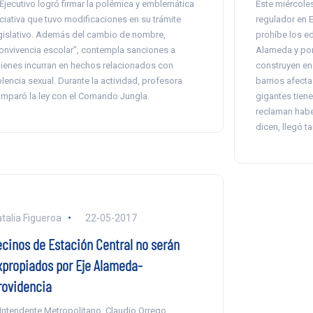
 Ejecutivo logró firmar la polémica y emblemática
Este miércoles
iciativa que tuvo modificaciones en su trámite
regulador en E
gislativo. Además del cambio de nombre,
prohíbe los ed
onvivencia escolar”, contempla sanciones a
Alameda y pone
ienes incurran en hechos relacionados con
construyen en 
olencia sexual. Durante la actividad, profesora
barrios afecta
mparó la ley con el Comando Jungla.
gigantes tiene
reclaman haber
dicen, llegó ta
talia Figueroa
22-05-2017
ecinos de Estación Central no serán
xpropiados por Eje Alameda-
rovidencia
 Intendente Metropolitano, Claudio Orrego,