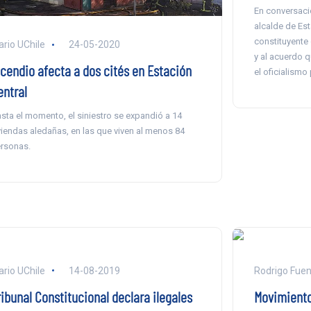
En conversació
alcalde de Esta
constituyente
ario UChile
24-05-2020
y al acuerdo q
ncendio afecta a dos cités en Estación
el oficialismo
entral
sta el momento, el siniestro se expandió a 14
viendas aledañas, en las que viven al menos 84
rsonas.
ario UChile
14-08-2019
Rodrigo Fuen
ribunal Constitucional declara ilegales
Movimiento