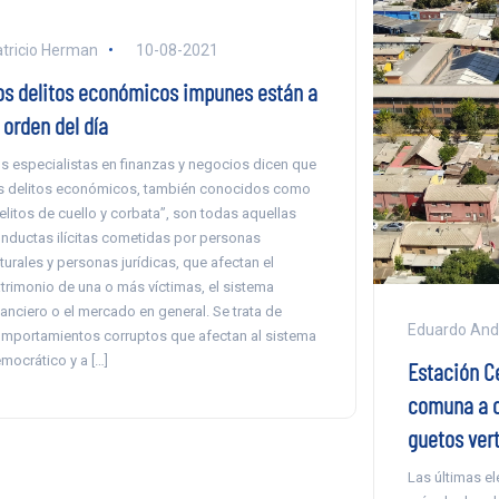
tricio Herman
10-08-2021
os delitos económicos impunes están a
 orden del día
s especialistas en finanzas y negocios dicen que
s delitos económicos, también conocidos como
elitos de cuello y corbata”, son todas aquellas
nductas ilícitas cometidas por personas
turales y personas jurídicas, que afectan el
trimonio de una o más víctimas, el sistema
nanciero o el mercado en general. Se trata de
Eduardo And
mportamientos corruptos que afectan al sistema
mocrático y a […]
Estación Ce
comuna a c
guetos vert
Las últimas e