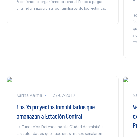
Asimismo, el organismo ordenó al Fisco a pagar
El
una indemnización a los familiares de las víctimas.
in
le
“c
qu
vi
co
Karina Palma
27-07-2017
Na
Los 75 proyectos inmobiliarios que
V
amenazan a Estación Central
e
P
La Fundación Defendamos la Ciudad desmintió a
las autoridades que hace unos meses señalaron
El