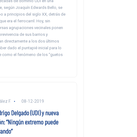
écadas de dominio UDI en una
, según Joaquín Edwards Bello, se
o a principios del siglo XX, detrás de
que era el ferrocarril. Hoy, sin
rsas agrupaciones vecinales ponen
revivencia de sus barrios y
an directamente a los dos últimos
ber dado el puntapié inicial para lo
e como el fenómeno de los “guetos
lez F.
08-12-2019
rigo Delgado (UDI) y nueva
ón: “Ningún extremo puede
rando”