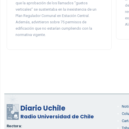
que la aprobación de los llamados “guetos
de
verticales” se sustentaba en la inexistencia de un
re
Plan Regulador Comunal en Estación Central.
ex
Además, advirtieron sobre 75 permisos de
Al
edificación que no estarían cumpliendo con la
normativa vigente.
Diario Uchile
Noti
Col
Radio Universidad de Chile
Cart
Rectora:
Trib