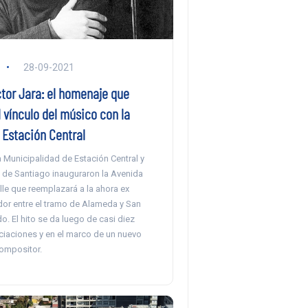
28-09-2021
tor Jara: el homenaje que
 vínculo del músico con la
Estación Central
a Municipalidad de Estación Central y
d de Santiago inauguraron la Avenida
alle que reemplazará a la ahora ex
or entre el tramo de Alameda y San
o. El hito se da luego de casi diez
iaciones y en el marco de un nuevo
compositor.