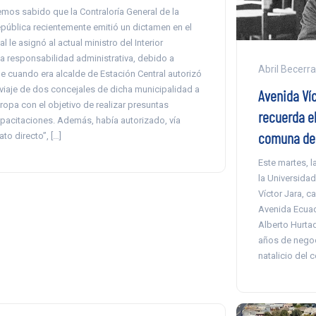
mos sabido que la Contraloría General de la
pública recientemente emitió un dictamen en el
al le asignó al actual ministro del Interior
a responsabilidad administrativa, debido a
Abril Becerra
e cuando era alcalde de Estación Central autorizó
 viaje de dos concejales de dicha municipalidad a
Avenida Víc
ropa con el objetivo de realizar presuntas
recuerda el
pacitaciones. Además, había autorizado, vía
comuna de 
rato directo”, […]
Este martes, l
la Universida
Víctor Jara, c
Avenida Ecuad
Alberto Hurtad
años de negoc
natalicio del 