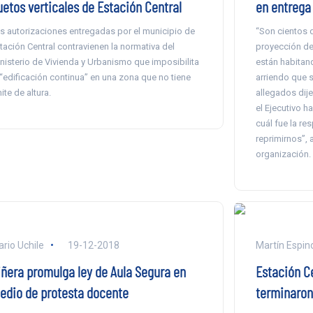
uetos verticales de Estación Central
en entrega
s autorizaciones entregadas por el municipio de
“Son cientos d
tación Central contravienen la normativa del
proyección de
nisterio de Vivienda y Urbanismo que imposibilita
están habita
 “edificación continua” en una zona que no tiene
arriendo que s
mite de altura.
allegados dije
el Ejecutivo ha
cuál fue la re
reprimirnos”, 
organización.
ario Uchile
19-12-2018
Martín Espin
iñera promulga ley de Aula Segura en
Estación Ce
edio de protesta docente
terminaron 