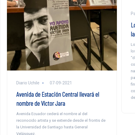
Pa
L
la
Lo
lo
“d
co
na
pa
Diario Uchile
07-09-2021
fi
co
Avenida de Estación Central llevará el
de
nombre de Víctor Jara
Avenida Ecuador cederá el nombre al del
reconocido artista y se extiende desde el frontis de
la Universidad de Santiago hasta General
Velásquez.