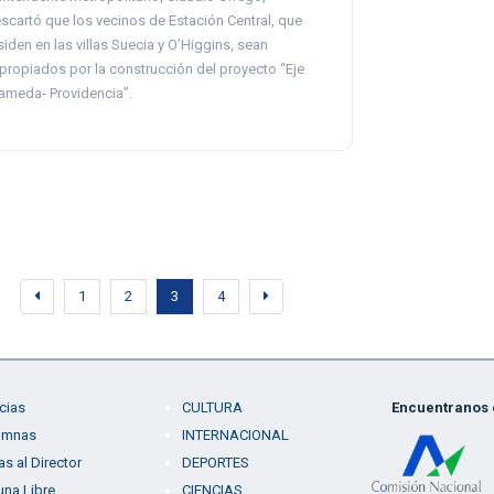
scartó que los vecinos de Estación Central, que
siden en las villas Suecia y O’Higgins, sean
propiados por la construcción del proyecto “Eje
ameda- Providencia”.
1
2
3
4
cias
CULTURA
Encuentranos e
umnas
INTERNACIONAL
as al Director
DEPORTES
una Libre
CIENCIAS