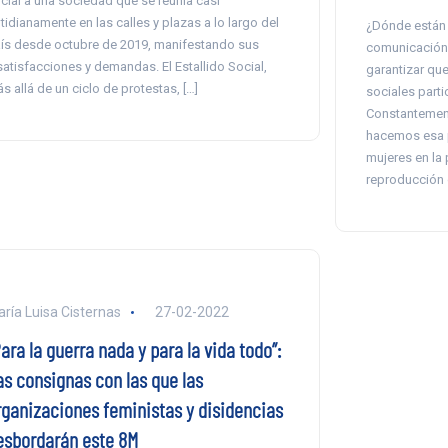
cial a una sociedad que se reunía casi
tidianamente en las calles y plazas a lo largo del
¿Dónde están 
ís desde octubre de 2019, manifestando sus
comunicación?
satisfacciones y demandas. El Estallido Social,
garantizar que
s allá de un ciclo de protestas, […]
sociales part
Constantement
hacemos esa p
mujeres en la 
reproducción 
ría Luisa Cisternas
27-02-2022
ara la guerra nada y para la vida todo”:
as consignas con las que las
rganizaciones feministas y disidencias
esbordarán este 8M