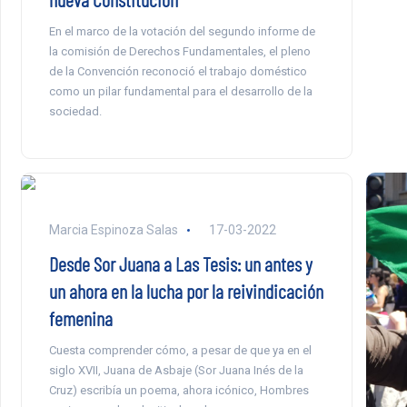
En el marco de la votación del segundo informe de
la comisión de Derechos Fundamentales, el pleno
de la Convención reconoció el trabajo doméstico
como un pilar fundamental para el desarrollo de la
sociedad.
Marcia Espinoza Salas
17-03-2022
Desde Sor Juana a Las Tesis: un antes y
un ahora en la lucha por la reivindicación
femenina
Cuesta comprender cómo, a pesar de que ya en el
siglo XVII, Juana de Asbaje (Sor Juana Inés de la
Cruz) escribía un poema, ahora icónico, Hombres