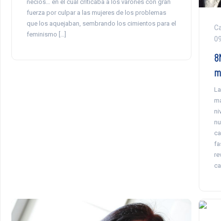
necios… en el cual criticaba a los varones con gran
fuerza por culpar a las mujeres de los problemas
que los aquejaban, sembrando los cimientos para el
Ca
feminismo […]
0
8
m
La
ma
ni
nu
ca
fa
re
ca