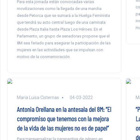
so
Para esta jornada están convocadas varias
co
movilizaciones como la llegada de una marcha
pa
desde Petorca que se sumará a la Huelga Feminista
in
que tendrá su acto central luego de una caminata
má
desde Plaza Italia hasta Plaza Los Héroes. En el
Parlamento, un grupo de senadoras propone que el
8M sea feriado para asegurar la participación de las
mujeres en las actividades que se impulsan con
motivo de la conmemoración.
Maria Luisa Cisternas
04-03-2022
Ma
Antonia Orellana en la antesala del 8M: “El
“P
compromiso que tenemos con la mejora
L
de la vida de las mujeres no es de papel”
o
d
Para transversalizar la perspectiva de género en