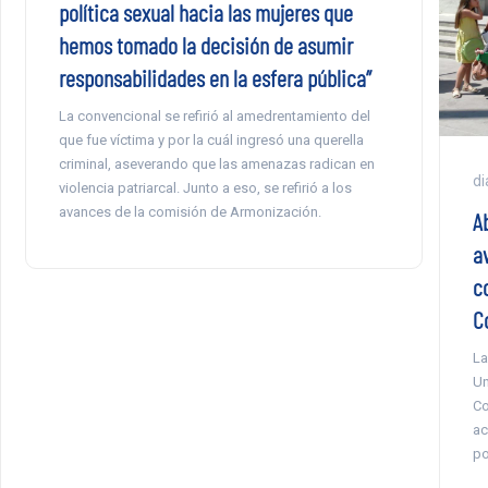
política sexual hacia las mujeres que
hemos tomado la decisión de asumir
responsabilidades en la esfera pública”
La convencional se refirió al amedrentamiento del
que fue víctima y por la cuál ingresó una querella
criminal, aseverando que las amenazas radican en
di
violencia patriarcal. Junto a eso, se refirió a los
avances de la comisión de Armonización.
A
a
c
C
La
Un
Co
ac
po