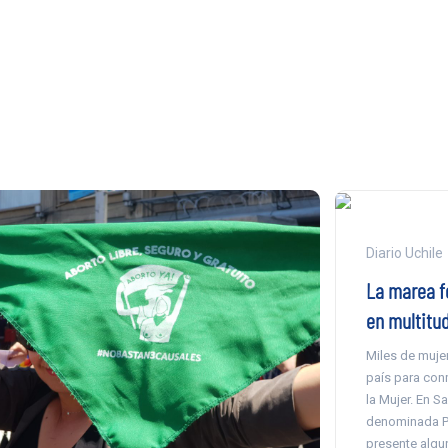
Diario Uchile
La marea f
en multitu
Miles de mujer
país para con
la Mujer. En 
denominada P
presente algun