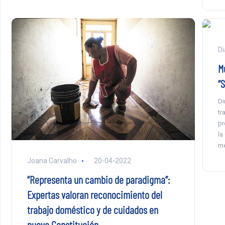
Di
M
“
Di
tr
pr
la
me
Joana Carvalho
20-04-2022
“Representa un cambio de paradigma”:
Expertas valoran reconocimiento del
trabajo doméstico y de cuidados en
nueva Constitución